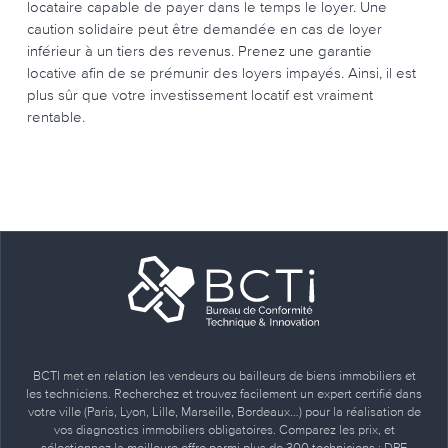
locataire capable de payer dans le temps le loyer. Une
caution solidaire peut être demandée en cas de loyer
inférieur à un tiers des revenus. Prenez une garantie
locative afin de se prémunir des loyers impayés. Ainsi, il est
plus sûr que votre investissement locatif est vraiment
rentable.
BCTI met en relation les vendeurs ou bailleurs de biens immobiliers et
les techniciens. Recherchez et trouvez facilement un expert certifié dans
votre ville (Paris, Lyon, Lille, Marseille, Bordeaux…) pour la réalisation de
vos diagnostics immobiliers obligatoires. Comparez les prix, et
sélectionnez la meilleure offre parmi plus de 300 techniciens : DPE