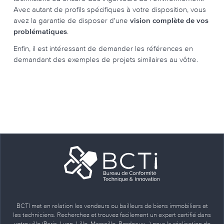
Avec autant de profils spécifiques à votre disposition, vous
avez la garantie de disposer d'une
visio
n
complète de vos
problématiques
.
Enfin, il est intéressant de demander les références en
demandant des exemples de projets similaires au vôtre.
BCTI met en relation les vendeurs ou bailleurs de biens immobiliers et
les techniciens. Recherchez et trouvez facilement un expert certifié dans
votre ville (Paris, Lyon, Lille, Marseille, Bordeaux…) pour la réalisation de