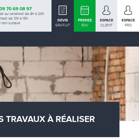
09 70 69 08 97
ndi au vendredi de 8h à 20h
medi de 10h à 15h
DEVIS
PRENEZ
ESPACE
ESPACE
 non surtaxé
GRATUIT
RDV
CLIENT
PRO
S TRAVAUX À RÉALISER