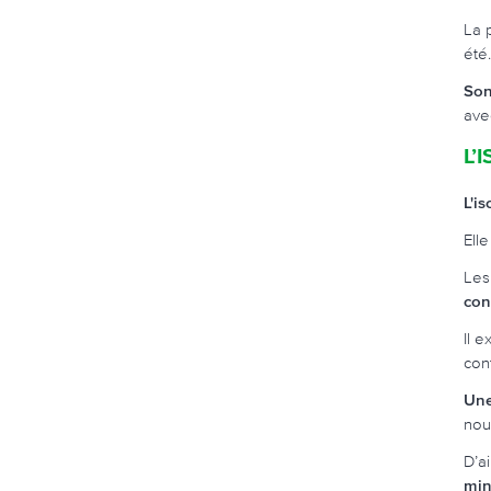
La 
été.
Son
ave
L’
L'i
Ell
Les
con
Il 
con
Une
nouv
D’ai
min