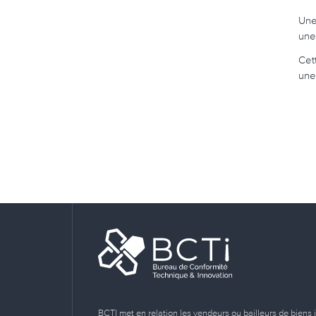
Une
une
Cet
une
BCTI met en relation les vendeurs ou bailleurs de biens 