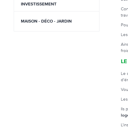
INVESTISSEMENT
Con
tra
MAISON - DÉCO - JARDIN
Pou
Les
Ain
fro
LE
Le 
d'é
Vou
Les
Ils
log
L'i