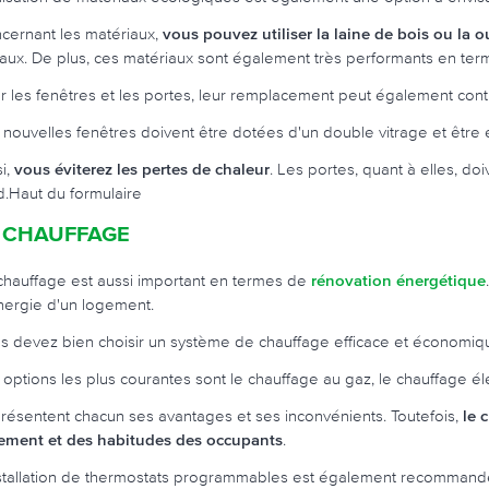
cernant les matériaux,
vous pouvez utiliser la laine de bois ou la o
vaux. De plus, ces matériaux sont également très performants en term
r les fenêtres et les portes, leur remplacement peut également contri
 nouvelles fenêtres doivent être dotées d'un double vitrage et êtr
si,
vous éviterez les pertes de chaleur
. Les portes, quant à elles, doiv
id.Haut du formulaire
 CHAUFFAGE
chauffage est aussi important en termes de
rénovation énergétique
nergie d'un logement.
s devez bien choisir un système de chauffage efficace et économi
 options les plus courantes sont le chauffage au gaz, le chauffage él
 présentent chacun ses avantages et ses inconvénients. Toutefois,
le 
ement et des habitudes des occupants
.
nstallation de thermostats programmables est également recommandée