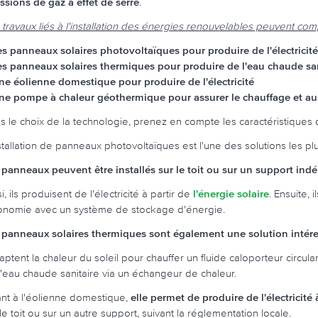
ssions de gaz à effet de serre
.
 travaux liés à l'installation des énergies renouvelables peuvent compr
es panneaux solaires photovoltaïques pour produire de l'électricité
es panneaux solaires thermiques pour produire de l'eau chaude san
ne éolienne domestique pour produire de l'électricité
ne pompe à chaleur géothermique pour assurer le chauffage et auss
s le choix de la technologie, prenez en compte les caractéristiques 
nstallation de panneaux photovoltaïques est l'une des solutions les pl
 panneaux peuvent être installés sur le toit ou sur un support in
i, ils produisent de l'électricité à partir de
l'énergie solaire
. Ensuite, 
onomie avec un système de stockage d'énergie.
 panneaux solaires thermiques sont également une solution intére
 captent la chaleur du soleil pour chauffer un fluide caloporteur circu
l'eau chaude sanitaire via un échangeur de chaleur.
nt à l'éolienne domestique,
elle permet de produire de l'électricité 
le toit ou sur un autre support, suivant la réglementation locale.