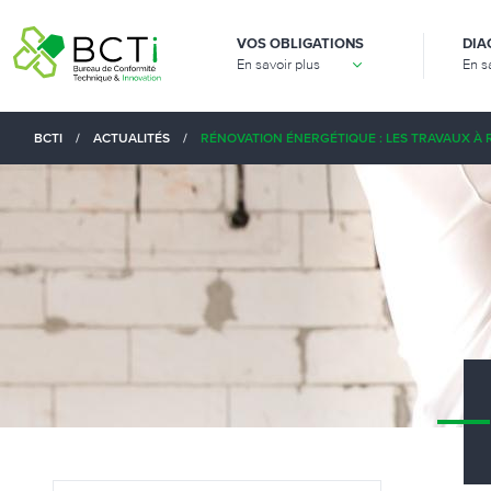
VOS OBLIGATIONS
DIA
En savoir plus
En s
BCTI
/
ACTUALITÉS
/
RÉNOVATION ÉNERGÉTIQUE : LES TRAVAUX À 