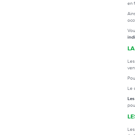
en 
Ain
occ
Vou
ind
LA
Les
vent
Pou
Le 
Les
pou
LE
Les