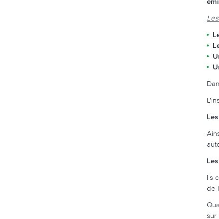
émi
Les
L
L
U
U
Dan
L'i
Les
Ains
aut
Les
Ils
de 
Qua
sur 