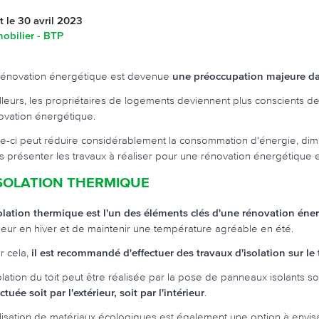
it le 30 avril 2023
obilier - BTP
rénovation énergétique est devenue
une préoccupation majeure dan
illeurs, les propriétaires de logements deviennent plus conscients
ovation énergétique.
le-ci peut réduire considérablement la consommation d'énergie, diminu
s présenter les travaux à réaliser pour une rénovation énergétique e
ISOLATION THERMIQUE
solation thermique est l'un des éléments clés d'une rénovation éne
leur en hiver et de maintenir une température agréable en été.
r cela,
il est recommandé d'effectuer des travaux d'isolation sur le t
solation du toit peut être réalisée par la pose de panneaux isolants s
ctuée soit par l'extérieur, soit par l'intérieur
.
tilisation de matériaux écologiques est également une option à envisa