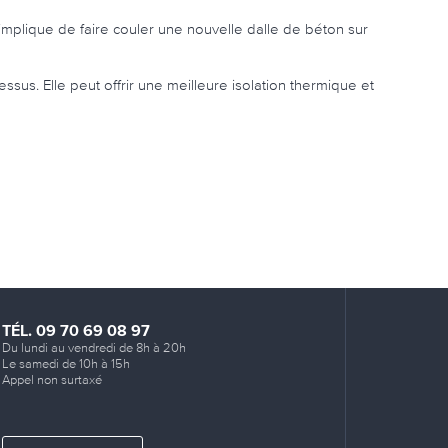
 implique de faire couler une nouvelle dalle de béton sur
ssus. Elle peut offrir une meilleure isolation thermique et
TÉL. 09 70 69 08 97
Du lundi au vendredi de 8h à 20h
Le samedi de 10h à 15h
Appel non surtaxé