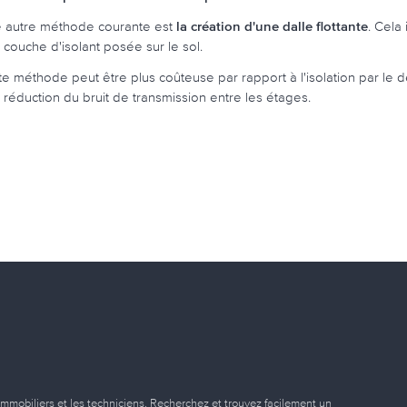
 autre méthode courante est
la création d'une dalle flottante
. Cela
 couche d'isolant posée sur le sol.
te méthode peut être plus coûteuse par rapport à l'isolation par le de
 réduction du bruit de transmission entre les étages.
immobiliers et les techniciens. Recherchez et trouvez facilement un