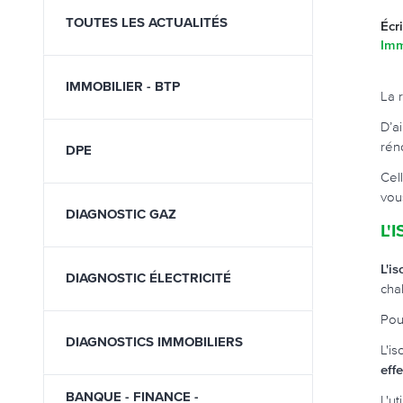
TOUTES LES ACTUALITÉS
Écr
Imm
IMMOBILIER - BTP
La 
D’a
rén
DPE
Cel
vou
DIAGNOSTIC GAZ
L'
L'i
DIAGNOSTIC ÉLECTRICITÉ
cha
Pou
DIAGNOSTICS IMMOBILIERS
L'i
effe
BANQUE - FINANCE -
L'u