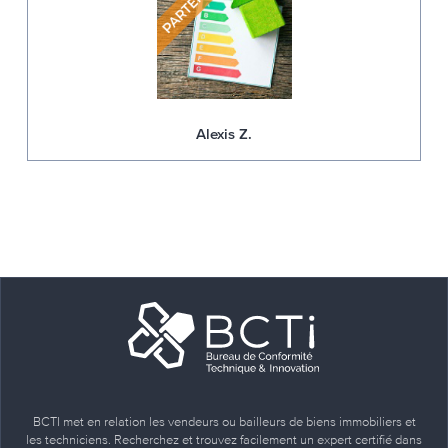
Alexis Z.
BCTI met en relation les vendeurs ou bailleurs de biens immobiliers et
les techniciens. Recherchez et trouvez facilement un expert certifié dans