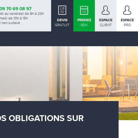
09 70 69 08 97
ndi au vendredi de 8h à 20h
medi de 10h à 15h
DEVIS
PRENEZ
ESPACE
ESPACE
 non surtaxé
GRATUIT
RDV
CLIENT
PRO
OS OBLIGATIONS SUR