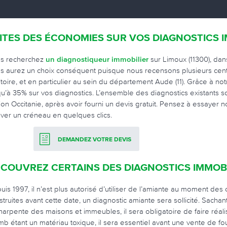
ITES DES ÉCONOMIES SUR VOS DIAGNOSTICS 
s recherchez
un diagnostiqueur immobilier
sur Limoux (11300), dan
s aurez un choix conséquent puisque nous recensons plusieurs cent
ritoire, et en particulier au sein du département Aude (11). Grâce à n
qu’à 35% sur vos diagnostics. L’ensemble des diagnostics existants 
ion Occitanie, après avoir fourni un devis gratuit. Pensez à essayer 
uver un créneau en quelques clics.
DEMANDEZ VOTRE DEVIS
COUVREZ CERTAINS DES DIAGNOSTICS IMMOBI
uis 1997, il n’est plus autorisé d’utiliser de l’amiante au moment des
struites avant cette date, un diagnostic amiante sera sollicité. Sac
charpente des maisons et immeubles, il sera obligatoire de faire réal
mb étant un matériau toxique, il sera essentiel avant une vente de four