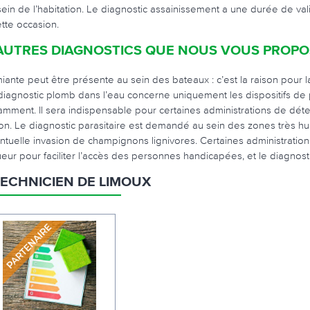
sein de l’habitation. Le diagnostic assainissement a une durée de val
ette occasion.
AUTRES DIAGNOSTICS QUE NOUS VOUS PROP
miante peut être présente au sein des bateaux : c’est la raison pour l
diagnostic plomb dans l’eau concerne uniquement les dispositifs de
amment. Il sera indispensable pour certaines administrations de déte
on. Le diagnostic parasitaire est demandé au sein des zones très hu
ntuelle invasion de champignons lignivores. Certaines administration
ueur pour faciliter l’accès des personnes handicapées, et le diagnosti
TECHNICIEN DE LIMOUX