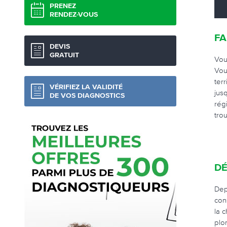
PRENEZ
RENDEZ-VOUS
FA
DEVIS
GRATUIT
Vou
Vou
ter
VÉRIFIEZ LA VALIDITÉ
jus
DE VOS DIAGNOSTICS
rég
tro
DÉ
Dep
con
la 
plo