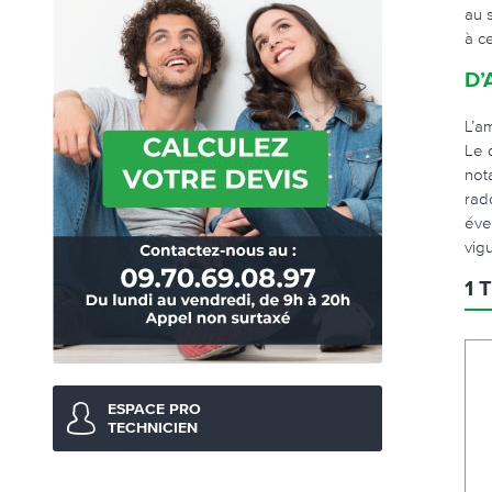
au 
à c
D’
L’a
Le 
not
rad
éve
vig
1 
ESPACE PRO
TECHNICIEN