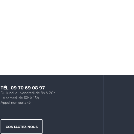
TÉL. 09 70 69 08 97
Du lundi au vendredi de 8h à 20h
Le samedi de 10h à 15h
Appel non surtaxé
CONTACTEZ-NOUS