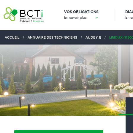
VOS OBLIGATIONS
DIA
En savoir plus
En s
ACCUEIL
/
ANNUAIRE DES TECHNICIENS
/
AUDE (11)
/
LIMOUX (11300