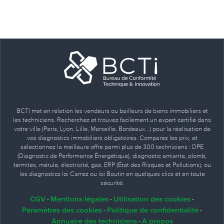
BCTI met en relation les vendeurs ou bailleurs de biens immobiliers et
les techniciens. Recherchez et trouvez facilement un expert certifié dans
votre ville (Paris, Lyon, Lille, Marseille, Bordeaux…) pour la réalisation de
vos diagnostics immobiliers obligatoires. Comparez les prix, et
sélectionnez la meilleure offre parmi plus de 300 techniciens : DPE
(Diagnostic de Performance Énergétique), diagnostic amiante, plomb,
termites, mérule, électricité, gaz, ERP (État des Risques et Pollutions), ou
les diagnostics loi Carrez ou loi Boutin en quelques clics et en toute
sécurité.
CGV
Mentions légales
Utilisation des cookies
-
-
-
Paramètres des cookies
Politique de confidentialité
-
-
Annuaire des techniciens
A propos
-