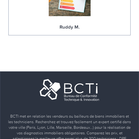
Ruddy M.
BCTI met en relation les vendeurs ou bailleurs de biens immobiliers et
les techniciens. Recherchez et trouvez facilement un expert certifié dans
votre ville (Paris, Lyon, Lille, Marseille, Bordeaux…) pour la réalisation de
vos diagnostics immobiliers obligatoires. Comparez les prix, et
sélectionnez la meilleure offre parmi plus de 300 techniciens : DPE