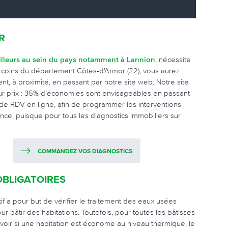
R
ailleurs au sein du pays notamment à Lannion
, nécessite
re coins du département Côtes-d'Armor (22), vous aurez
t, à proximité, en passant par notre site web. Notre site
eur prix : 35% d’économies sont envisageables en passant
e de RDV en ligne, afin de programmer les interventions
ce, puisque pour tous les diagnostics immobiliers sur
COMMANDEZ VOS DIAGNOSTICS
OBLIGATOIRES
tif a pour but de vérifier le traitement des eaux usées
pour bâtir des habitations. Toutefois, pour toutes les bâtisses
savoir si une habitation est économe au niveau thermique, le