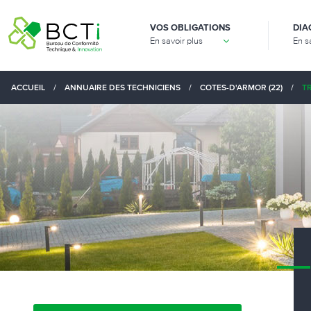
VOS OBLIGATIONS
DIA
En savoir plus
En s
ACCUEIL
/
ANNUAIRE DES TECHNICIENS
/
COTES-D'ARMOR (22)
/
TR