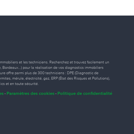
immobiliers et les techniciens. Recherchez et trouvez facilement un
ille, Bordeaux…) pour la réalisation de vos diagnostics immobiliers
eure offre parmi plus de 300 techniciens : DPE (Diagnostic de
ites, mérule, électricité, gaz, ERP (État des Risques et Pollutions),
ics et en toute sécurité.
es
Paramètres des cookies
Politique de confidentialité
-
-