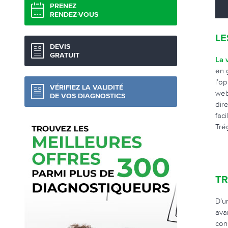
PRENEZ
RENDEZ-VOUS
LE
DEVIS
GRATUIT
La 
en 
l’o
VÉRIFIEZ LA VALIDITÉ
web
DE VOS DIAGNOSTICS
dir
fac
Tré
TR
D’u
avan
con