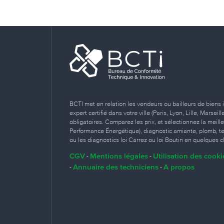
BCTI met en relation les vendeurs ou bailleurs de biens 
expert certifié dans votre ville (Paris, Lyon, Lille, Marse
obligatoires. Comparez les prix, et sélectionnez la meill
Performance Énergétique), diagnostic amiante, plomb, term
ou les diagnostics loi Carrez ou loi Boutin en quelques cl
CGV
Mentions légales
Utilisation des cooki
-
-
Annuaire des techniciens
A propos
-
-