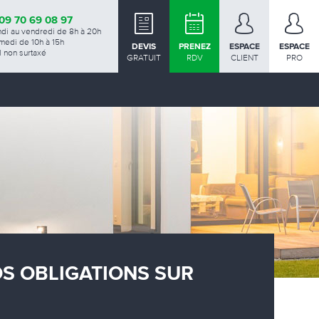
09 70 69 08 97
ndi au vendredi de 8h à 20h
medi de 10h à 15h
DEVIS
PRENEZ
ESPACE
ESPACE
 non surtaxé
GRATUIT
RDV
CLIENT
PRO
OS OBLIGATIONS SUR