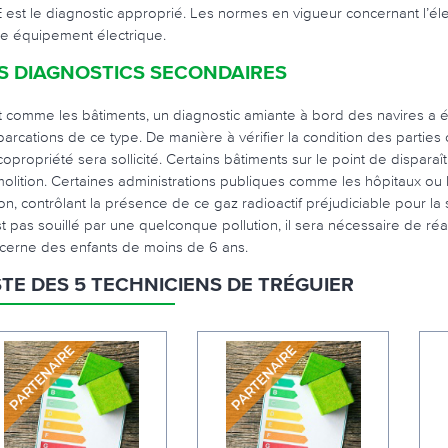
 est le diagnostic approprié. Les normes en vigueur concernant l’élec
re équipement électrique.
S DIAGNOSTICS SECONDAIRES
t comme les bâtiments, un diagnostic amiante à bord des navires a é
arcations de ce type. De manière à vérifier la condition des parties
copropriété sera sollicité. Certains bâtiments sur le point de dispara
olition. Certaines administrations publiques comme les hôpitaux ou l
on, contrôlant la présence de ce gaz radioactif préjudiciable pour la s
t pas souillé par une quelconque pollution, il sera nécessaire de réalis
cerne des enfants de moins de 6 ans.
STE DES 5 TECHNICIENS DE TRÉGUIER