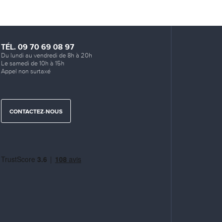
TÉL. 09 70 69 08 97
Du lundi au vendredi de 8h à 20h
Le samedi de 10h à 15h
Appel non surtaxé
CONTACTEZ-NOUS