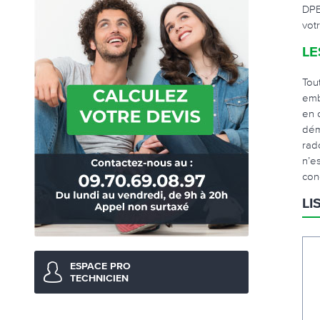
DPE
vot
LE
Tou
emb
en 
dém
rad
n’es
con
LI
ESPACE PRO
TECHNICIEN