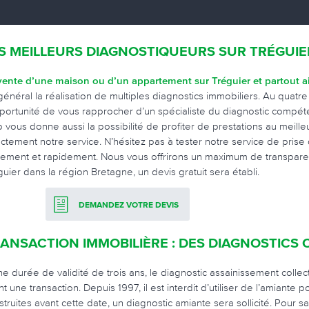
S MEILLEURS DIAGNOSTIQUEURS SUR TRÉGUIE
vente d’une maison ou d’un appartement sur Tréguier et partout 
général la réalisation de multiples diagnostics immobiliers. Au quat
pportunité de vous rapprocher d’un spécialiste du diagnostic compéten
 vous donne aussi la possibilité de profiter de prestations au meill
ectement notre service. N’hésitez pas à tester notre service de pris
ilement et rapidement. Nous vous offrirons un maximum de transparen
guier dans la région Bretagne, un devis gratuit sera établi.
DEMANDEZ VOTRE DEVIS
ANSACTION IMMOBILIÈRE : DES DIAGNOSTICS 
ne durée de validité de trois ans, le diagnostic assainissement collec
t une transaction. Depuis 1997, il est interdit d’utiliser de l’amiante 
struites avant cette date, un diagnostic amiante sera sollicité. Pour 