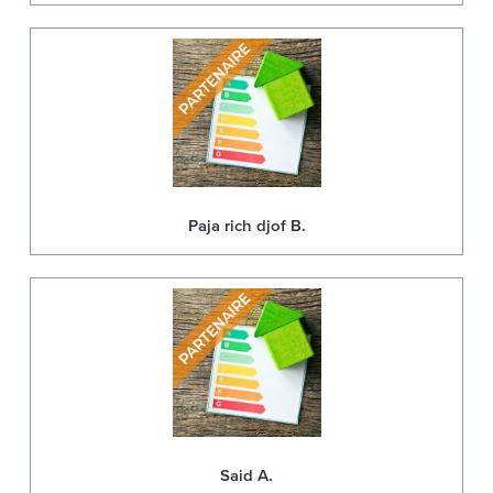
Paja rich djof B.
Said A.