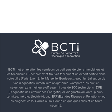
BCTI met en relation les vendeurs ou bailleurs de biens immobiliers et
les techniciens. Recherchez et trouvez facilement un expert certifié dans
votre ville (Paris, Lyon, Lille, Marseille, Bordeaux…) pour la réalisation de
vos diagnostics immobiliers obligatoires. Comparez les prix, et
sélectionnez la meilleure offre parmi plus de 300 techniciens : DPE
(Diagnostic de Performance Énergétique), diagnostic amiante, plomb,
termites, mérule, électricité, gaz, ERP (État des Risques et Pollutions), ou
les diagnostics loi Carrez ou loi Boutin en quelques clics et en toute
sécurité.