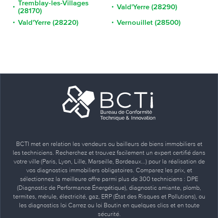
Tremblay-les-Villages
Vald'Yerre (28290)
(28170)
Vald'Yerre (28220)
Vernouillet (28500)
BCTI met en relation les vendeurs ou bailleurs de biens immobiliers et
les techniciens. Recherchez et trouvez facilement un expert certifié dans
votre ville (Paris, Lyon, Lille, Marseille, Bordeaux…) pour la réalisation de
vos diagnostics immobiliers obligatoires. Comparez les prix, et
sélectionnez la meilleure offre parmi plus de 300 techniciens : DPE
(Diagnostic de Performance Énergétique), diagnostic amiante, plomb,
termites, mérule, électricité, gaz, ERP (État des Risques et Pollutions), ou
les diagnostics loi Carrez ou loi Boutin en quelques clics et en toute
sécurité.