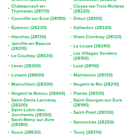
Châteauneuf-en-
Cloyes-les-Trois-Rivières
Thymerais (28170)
(28220)
Courville-sur-Eure (28190)
Dreux (28100)
Épernon (28230)
Gallardon (28320)
Hanches (28130)
Illiers-Combray (28120)
Janville-en-Beauce
La Loupe (28240)
(28310)
Les Villages Vovéens
Le Coudray (28630)
(28150)
Lèves (28300)
Lucé (28110)
Luisant (28600)
Maintenon (28130)
Mainvilliers (28300)
Nogent-le-Roi (28210)
Nogent-le-Rotrou (28400)
Pierres (28130)
Saint-Denis-Lanneray
Saint-Georges-sur-Eure
(28200)
(28190)
Saint-Lubin-des-
Saint-Prest (28300)
Joncherets (28350)
Saint-Rémy-sur-Avre
Senonches (28250)
(28380)
Sours (28630)
Toury (28310)