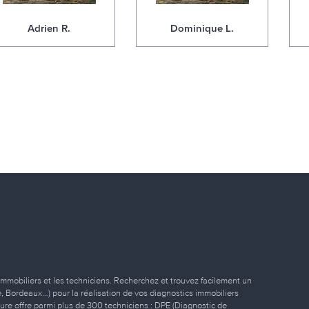
Adrien R.
Dominique L.
immobiliers et les techniciens. Recherchez et trouvez facilement un
ille, Bordeaux…) pour la réalisation de vos diagnostics immobiliers
eure offre parmi plus de 300 techniciens : DPE (Diagnostic de