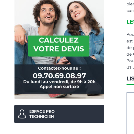
bie
con
LE
Pou
est
de 
de 6
Pou
d’hu
LI
ESPACE PRO
TECHNICIEN