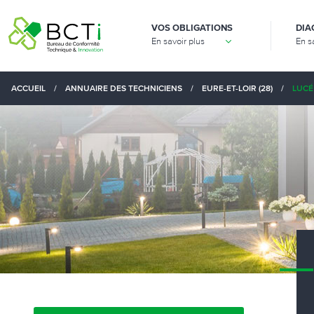
VOS OBLIGATIONS
DIA
En savoir plus
En s
ACCUEIL
/
ANNUAIRE DES TECHNICIENS
/
EURE-ET-LOIR (28)
/
LUCÉ 