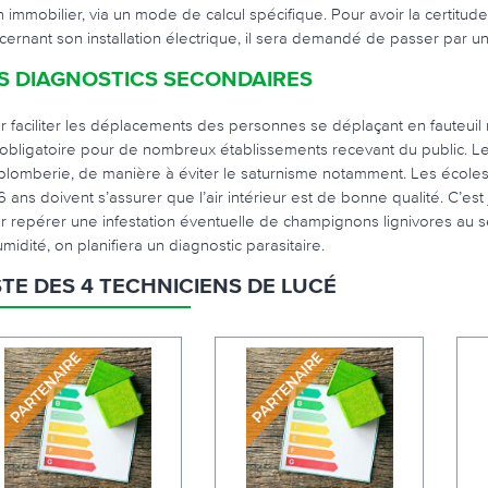
n immobilier, via un mode de calcul spécifique. Pour avoir la certit
cernant son installation électrique, il sera demandé de passer par u
S DIAGNOSTICS SECONDAIRES
r faciliter les déplacements des personnes se déplaçant en fauteuil roul
 obligatoire pour de nombreux établissements recevant du public. Le d
plomberie, de manière à éviter le saturnisme notamment. Les école
 ans doivent s’assurer que l’air intérieur est de bonne qualité. C’est j
r repérer une infestation éventuelle de champignons lignivores au 
midité, on planifiera un diagnostic parasitaire.
STE DES 4 TECHNICIENS DE LUCÉ