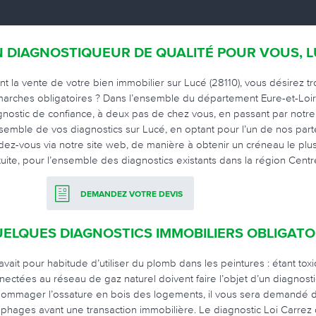
 DIAGNOSTIQUEUR DE QUALITÉ POUR VOUS, 
nt la vente de votre bien immobilier sur Lucé (28110), vous désirez t
arches obligatoires ? Dans l’ensemble du département Eure-et-Loir (
gnostic de confiance, à deux pas de chez vous, en passant par notre
nsemble de vos diagnostics sur Lucé, en optant pour l’un de nos parte
dez-vous via notre site web, de manière à obtenir un créneau le pl
tuite, pour l’ensemble des diagnostics existants dans la région Centre-
DEMANDEZ VOTRE DEVIS
ELQUES DIAGNOSTICS IMMOBILIERS OBLIGATO
avait pour habitude d’utiliser du plomb dans les peintures : étant to
nectées au réseau de gaz naturel doivent faire l’objet d’un diagnost
ommager l’ossature en bois des logements, il vous sera demandé de f
ophages avant une transaction immobilière. Le diagnostic Loi Carrez d