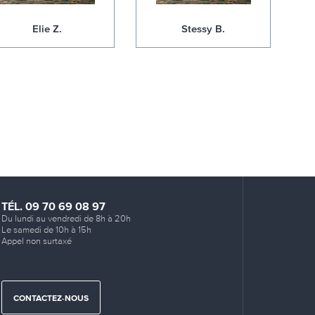
Elie Z.
Stessy B.
TÉL. 09 70 69 08 97
Du lundi au vendredi de 8h à 20h
Le samedi de 10h à 15h
Appel non surtaxé
CONTACTEZ-NOUS