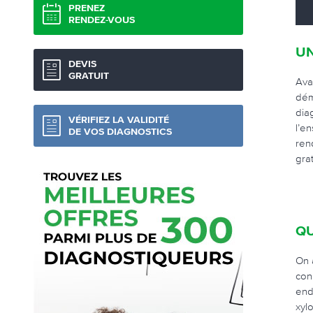
PRENEZ
RENDEZ-VOUS
UN
DEVIS
GRATUIT
Ava
dém
dia
VÉRIFIEZ LA VALIDITÉ
l’e
DE VOS DIAGNOSTICS
ren
gra
QU
On 
con
end
xyl