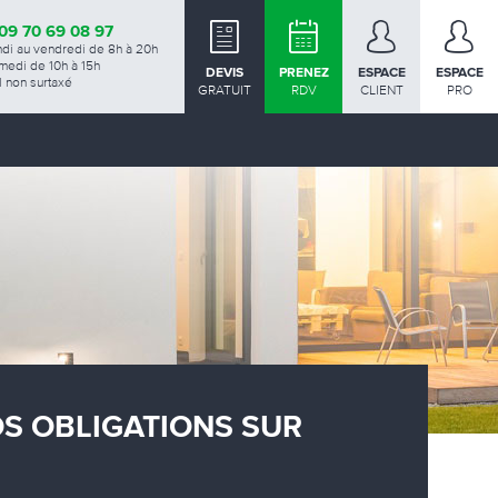
09 70 69 08 97
ndi au vendredi de 8h à 20h
medi de 10h à 15h
DEVIS
PRENEZ
ESPACE
ESPACE
 non surtaxé
GRATUIT
RDV
CLIENT
PRO
OS OBLIGATIONS SUR