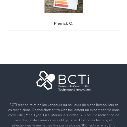
Pierrick O.
BCTI met en relation les vendeurs ou bailleurs de biens immobiliers et
les techniciens. Recherchez et trouvez facilement un expert certifié dans
votre ville (Paris, Lyon, Lille, Marseille, Bordeaux…) pour la réalisation de
vos diagnostics immobiliers obligatoires. Comparez les prix, et
sélectionnez la meilleure offre parmi plus de 300 techniciens : DPE