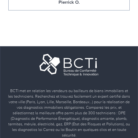
Pierrick O.
BCTI met en relation les vendeurs ou bailleurs de biens immobiliers et
les techniciens. Recherchez et trouvez facilement un expert certifié dans
votre ville (Paris, Lyon, Lille, Marseille, Bordeaux…) pour la réalisation de
vos diagnostics immobiliers obligatoires. Comparez les prix, et
sélectionnez la meilleure offre parmi plus de 300 techniciens : DPE
(Diagnostic de Performance Énergétique), diagnostic amiante, plomb,
termites, mérule, électricité, gaz, ERP (État des Risques et Pollutions), ou
les diagnostics loi Carrez ou loi Boutin en quelques clics et en toute
sécurité.