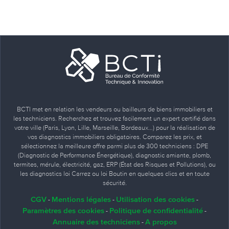
BCTI met en relation les vendeurs ou bailleurs de biens immobiliers et
les techniciens. Recherchez et trouvez facilement un expert certifié dans
votre ville (Paris, Lyon, Lille, Marseille, Bordeaux…) pour la réalisation de
vos diagnostics immobiliers obligatoires. Comparez les prix, et
sélectionnez la meilleure offre parmi plus de 300 techniciens : DPE
(Diagnostic de Performance Énergétique), diagnostic amiante, plomb,
termites, mérule, électricité, gaz, ERP (État des Risques et Pollutions), ou
les diagnostics loi Carrez ou loi Boutin en quelques clics et en toute
sécurité.
CGV
Mentions légales
Utilisation des cookies
-
-
-
Paramètres des cookies
Politique de confidentialité
-
-
Annuaire des techniciens
A propos
-