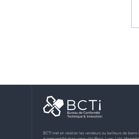
BCTI met en relation les vendeurs ou bailleurs de biens 
expert certifié dans votre ville (Paris, Lyon, Lille, Marse