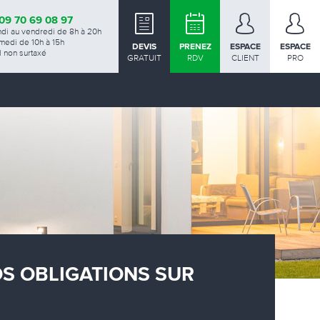
09 70 69 08 97
ndi au vendredi de 8h à 20h
medi de 10h à 15h
DEVIS
PRENEZ
ESPACE
ESPACE
 non surtaxé
GRATUIT
RDV
CLIENT
PRO
OS OBLIGATIONS SUR