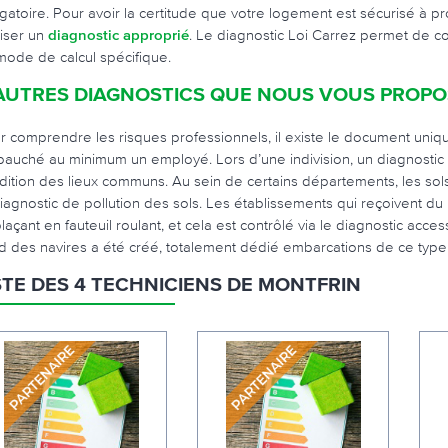
igatoire. Pour avoir la certitude que votre logement est sécurisé à p
liser un
diagnostic approprié
. Le diagnostic Loi Carrez permet de con
mode de calcul spécifique.
AUTRES DIAGNOSTICS QUE NOUS VOUS PROP
r comprendre les risques professionnels, il existe le document uniqu
auché au minimum un employé. Lors d’une indivision, un diagnostic par
dition des lieux communs. Au sein de certains départements, les sols s
diagnostic de pollution des sols. Les établissements qui reçoivent du
laçant en fauteuil roulant, et cela est contrôlé via le diagnostic acc
d des navires a été créé, totalement dédié embarcations de ce type
STE DES 4 TECHNICIENS DE MONTFRIN