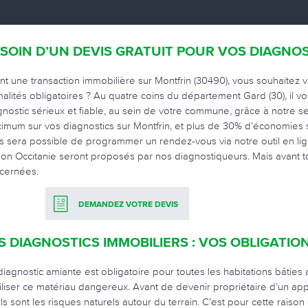
SOIN D’UN DEVIS GRATUIT POUR VOS DIAGNOS
nt une transaction immobilière sur Montfrin (30490), vous souhaitez 
malités obligatoires ? Au quatre coins du département Gard (30), il v
gnostic sérieux et fiable, au sein de votre commune, grâce à notre s
imum sur vos diagnostics sur Montfrin, et plus de 30% d’économies s
s sera possible de programmer un rendez-vous via notre outil en lign
ion Occitanie seront proposés par nos diagnostiqueurs. Mais avant tou
cernées.
DEMANDEZ VOTRE DEVIS
S DIAGNOSTICS IMMOBILIERS : VOS OBLIGATIO
diagnostic amiante est obligatoire pour toutes les habitations bâties 
tiliser ce matériau dangereux. Avant de devenir propriétaire d’un ap
ls sont les risques naturels autour du terrain. C’est pour cette raison