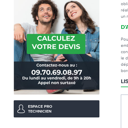
obl
réa
un 
D’
Pou
emb
con
le 
dép
bor
LI
ESPACE PRO
TECHNICIEN