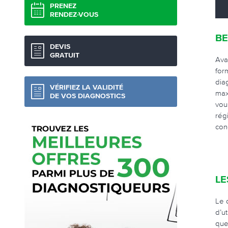
PRENEZ
RENDEZ-VOUS
BE
DEVIS
GRATUIT
Ava
for
dia
VÉRIFIEZ LA VALIDITÉ
max
DE VOS DIAGNOSTICS
vou
rég
con
LE
Le 
d’u
que