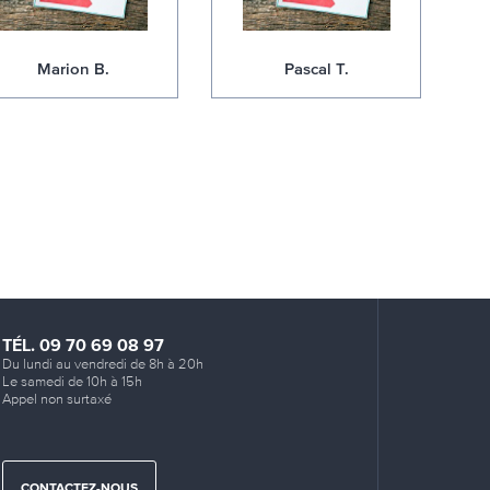
Marion B.
Pascal T.
TÉL. 09 70 69 08 97
Du lundi au vendredi de 8h à 20h
Le samedi de 10h à 15h
Appel non surtaxé
CONTACTEZ-NOUS