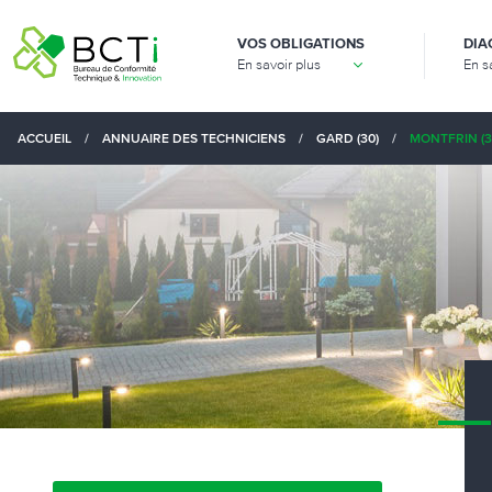
VOS OBLIGATIONS
DIA
En savoir plus
En s
ACCUEIL
/
ANNUAIRE DES TECHNICIENS
/
GARD (30)
/
MONTFRIN (3