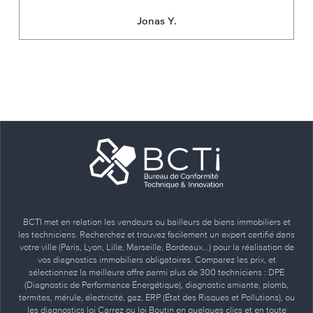
Jonas Y.
BCTI met en relation les vendeurs ou bailleurs de biens immobiliers et
les techniciens. Recherchez et trouvez facilement un expert certifié dans
votre ville (Paris, Lyon, Lille, Marseille, Bordeaux…) pour la réalisation de
vos diagnostics immobiliers obligatoires. Comparez les prix, et
sélectionnez la meilleure offre parmi plus de 300 techniciens : DPE
(Diagnostic de Performance Énergétique), diagnostic amiante, plomb,
termites, mérule, électricité, gaz, ERP (État des Risques et Pollutions), ou
les diagnostics loi Carrez ou loi Boutin en quelques clics et en toute