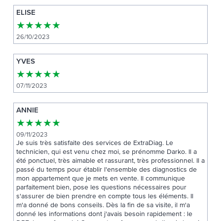
ELISE
★
★
★
★
★
26/10/2023
YVES
★
★
★
★
★
07/11/2023
ANNIE
★
★
★
★
★
09/11/2023
Je suis très satisfaite des services de ExtraDiag. Le
technicien, qui est venu chez moi, se prénomme Darko. Il a
été ponctuel, très aimable et rassurant, très professionnel. Il a
passé du temps pour établir l'ensemble des diagnostics de
mon appartement que je mets en vente. Il communique
parfaitement bien, pose les questions nécessaires pour
s'assurer de bien prendre en compte tous les éléments. Il
m'a donné de bons conseils. Dès la fin de sa visite, il m'a
donné les informations dont j'avais besoin rapidement : le