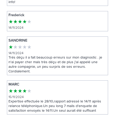
info!
Frederick
★
★
★
★
★
14/11/2024
SANDRINE
★
★
★
★
★
14/11/2024
Trés déçu il a fait beaucoup erreurs sur mon diagnostic . je
n'ai payer cher mais très déçu et de plus j'ai appelé une
autre compagnie, un peu surpris de ses erreurs.
Cordialement.
MARC
★
★
★
★
★
15/11/2024
Expertise effectuée le 28/10,rapport adressé le 14/11 après
relance téléphonique.Un peu long 7 mails d'enquete de
satisfaction envoyés le 14/11.Un seul aurait été suffisant