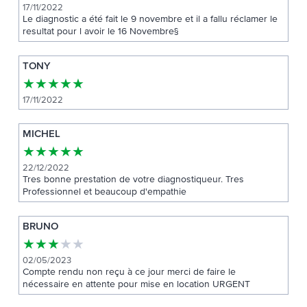
17/11/2022
Le diagnostic a été fait le 9 novembre et il a fallu réclamer le
resultat pour l avoir le 16 Novembre§
TONY
★
★
★
★
★
17/11/2022
MICHEL
★
★
★
★
★
22/12/2022
Tres bonne prestation de votre diagnostiqueur. Tres
Professionnel et beaucoup d'empathie
BRUNO
★
★
★
★
★
02/05/2023
Compte rendu non reçu à ce jour merci de faire le
nécessaire en attente pour mise en location URGENT