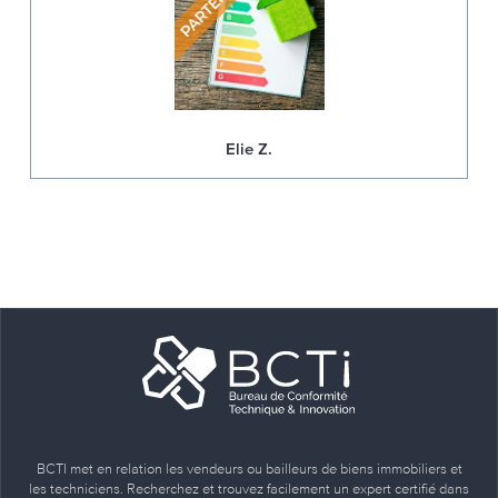
Elie Z.
BCTI met en relation les vendeurs ou bailleurs de biens immobiliers et
les techniciens. Recherchez et trouvez facilement un expert certifié dans