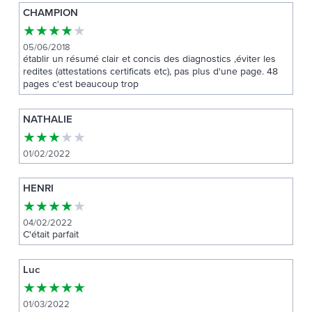
CHAMPION
★
★
★
★
★
05/06/2018
établir un résumé clair et concis des diagnostics ,éviter les
redites (attestations certificats etc), pas plus d'une page. 48
pages c'est beaucoup trop
NATHALIE
★
★
★
★
★
01/02/2022
HENRI
★
★
★
★
★
04/02/2022
C'était parfait
Luc
★
★
★
★
★
01/03/2022