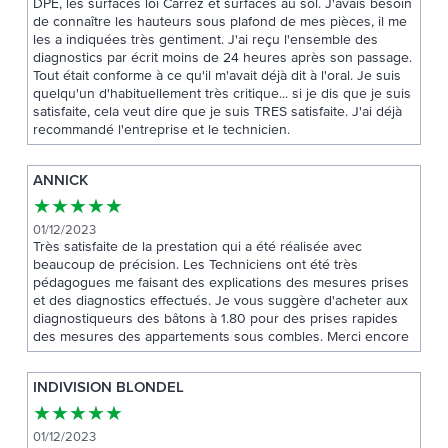
DPE, les surfaces loi Carrez et surfaces au sol. J'avais besoin
de connaître les hauteurs sous plafond de mes pièces, il me
les a indiquées très gentiment. J'ai reçu l'ensemble des
diagnostics par écrit moins de 24 heures après son passage.
Tout était conforme à ce qu'il m'avait déjà dit à l'oral. Je suis
quelqu'un d'habituellement très critique... si je dis que je suis
satisfaite, cela veut dire que je suis TRES satisfaite. J'ai déjà
recommandé l'entreprise et le technicien.
ANNICK
★
★
★
★
★
01/12/2023
Très satisfaite de la prestation qui a été réalisée avec
beaucoup de précision. Les Techniciens ont été très
pédagogues me faisant des explications des mesures prises
et des diagnostics effectués. Je vous suggère d'acheter aux
diagnostiqueurs des bâtons à 1.80 pour des prises rapides
des mesures des appartements sous combles. Merci encore
INDIVISION BLONDEL
★
★
★
★
★
01/12/2023