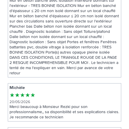
Mur en béton banché avec isolation intérieure donnant sur
l'extérieur - TRES BONNE ISOLATION Mur en béton banché
d'épaisseur ≤ 20 cm non isolé donnant sur un local chauffé
Mur en béton banché d'épaisseur ≤ 20 cm non isolé donnant
sur des circulations sans ouverture directe sur l'extérieur
Plancher bas Dalle béton non isolée donnant sur un local
chauffé . Diagnostic Isolation : Sans objet Toiture/plafond
Dalle béton non isolée donnant sur un local chauffé :
Diagnostic Isolation : Sans objet Portes et fenêtres Fenêtres
battantes pvc, double vitrage à isolation renforcée : TRES
BONNE ISOLATION Porte(s) autres opaque pleine isolée
DANS CES CONDITIONS, LE TRIANGLE ROUGE DE LA PAGE
2 RESQUE INCOMPREHENSIBLE POUR MOI . Le technicien a
tenté de ma l'expliquer en vain. Merci par avance de votre
retour
Michèle
★
★
★
★
★
20/05/2026
Merci beaucoup à Monsieur Rezki pour son
professionnalisme,, sa disponibilité et ses explications claires.
Je recommande ce technicien