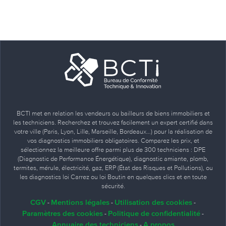
BCTI met en relation les vendeurs ou bailleurs de biens immobiliers et
les techniciens. Recherchez et trouvez facilement un expert certifié dans
votre ville (Paris, Lyon, Lille, Marseille, Bordeaux…) pour la réalisation de
vos diagnostics immobiliers obligatoires. Comparez les prix, et
sélectionnez la meilleure offre parmi plus de 300 techniciens : DPE
(Diagnostic de Performance Énergétique), diagnostic amiante, plomb,
termites, mérule, électricité, gaz, ERP (État des Risques et Pollutions), ou
les diagnostics loi Carrez ou loi Boutin en quelques clics et en toute
sécurité.
CGV
Mentions légales
Utilisation des cookies
-
-
-
Paramètres des cookies
Politique de confidentialité
-
-
Annuaire des techniciens
A propos
-