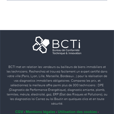
BCTI met en relation les vendeurs ou bailleurs de biens immobiliers et
les techniciens. Recherchez et trouvez facilement un expert certifié dans
votre ville (Paris, Lyon, Lille, Marseille, Bordeaux…) pour la réalisation de
vos diagnostics immobiliers obligatoires. Comparez les prix, et
sélectionnez la meilleure offre parmi plus de 300 techniciens : DPE
(Diagnostic de Performance Énergétique), diagnostic amiante, plomb,
termites, mérule, électricité, gaz, ERP (État des Risques et Pollutions), ou
les diagnostics loi Carrez ou loi Boutin en quelques clics et en toute
sécurité.
CGV
Mentions légales
Utilisation des cookies
-
-
-