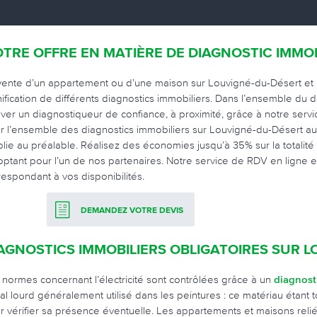
TRE OFFRE EN MATIÈRE DE DIAGNOSTIC IMMO
vente d’un appartement ou d’une maison sur Louvigné-du-Désert et pa
nification de différents diagnostics immobiliers. Dans l’ensemble du dé
uver un diagnostiqueur de confiance, à proximité, grâce à notre serv
r l’ensemble des diagnostics immobiliers sur Louvigné-du-Désert au 
blie au préalable. Réalisez des économies jusqu’à 35% sur la totalit
optant pour l’un de nos partenaires. Notre service de RDV en ligne es
respondant à vos disponibilités.
DEMANDEZ VOTRE DEVIS
AGNOSTICS IMMOBILIERS OBLIGATOIRES SUR 
 normes concernant l’électricité sont contrôlées grâce à un
diagnost
al lourd généralement utilisé dans les peintures : ce matériau étant 
r vérifier sa présence éventuelle. Les appartements et maisons reliés