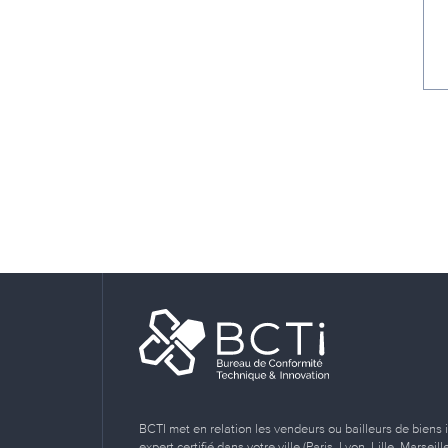
BCTI met en relation les vendeurs ou bailleurs de biens 
expert certifié dans votre ville (Paris, Lyon, Lille, Marse