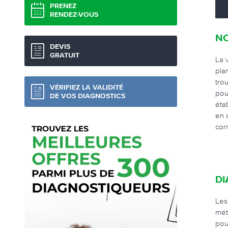
PRENEZ
RENDEZ-VOUS
NO
DEVIS
GRATUIT
La 
pla
tro
VÉRIFIEZ LA VALIDITÉ
pou
DE VOS DIAGNOSTICS
éta
en 
cor
DI
Les
mét
pou