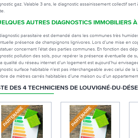
gnostic gaz. Valable 3 ans, le diagnostic assainissement collectif ser
te.
ELQUES AUTRES DIAGNOSTICS IMMOBILIERS 
diagnostic parasitaire est demandé dans les communes très humides 
ntuelle présence de champignons lignivores. Lors d’une mise en coprop
statuer concernant l’état des parties communes. En fonction des dép
gnostic pollution des sols, pour repérer la présence éventuelle de 
la qualité du réseau internet d’un logement est aujourd’hui envisag
gnostic surface habitable n’est pas interchangeable avec celui de la
bre de mètres carrés habitables d’une maison ou d’un appartement,
STE DES 4 TECHNICIENS DE LOUVIGNÉ-DU-DÉS