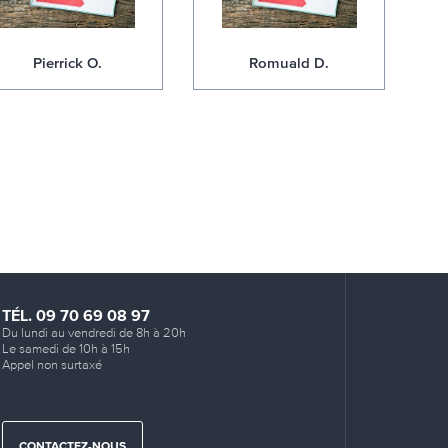
Pierrick O.
Romuald D.
TÉL. 09 70 69 08 97
Du lundi au vendredi de 8h à 20h
Le samedi de 10h à 15h
Appel non surtaxé
CONTACTEZ-NOUS