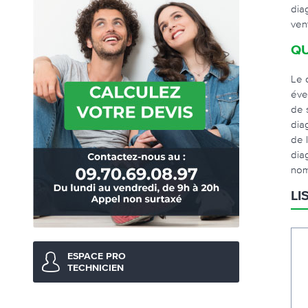
dia
ven
QU
Le 
éve
de 
dia
de 
dia
nom
LI
ESPACE PRO
TECHNICIEN