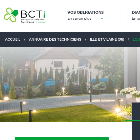
VOS OBLIGATIONS
DIA
En savoir plus
En s
ACCUEIL
/
ANNUAIRE DES TECHNICIENS
/
ILLE-ET-VILAINE (35)
/
LOU