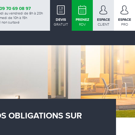
09 70 69 08 97
ndi au vendredi de 8h à 20h
medi de 10h à 15h
DEVIS
PRENEZ
ESPACE
ESPACE
 non surtaxé
GRATUIT
RDV
CLIENT
PRO
OS OBLIGATIONS SUR