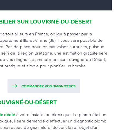
BILIER SUR LOUVIGNÉ-DU-DÉSERT
rtout ailleurs en France, oblige à passer par la
partement Ille-et-Vilaine (35), il vous sera possible de
ice. Pas de place pour les mauvaises surprises, puisque
sein de la région Bretagne, une estimation gratuite sera
é de vos diagnostics immobiliers sur Louvigné-du-Désert,
t pratique et simple pour planifier un horaire
COMMANDEZ VOS DIAGNOSTICS
LOUVIGNÉ-DU-DÉSERT
ic dédié
à votre installation électrique. Le plomb était un
toxique, il sera demandé d’effectuer un diagnostic plomb
 au réseau de gaz naturel doivent faire l’objet d’un