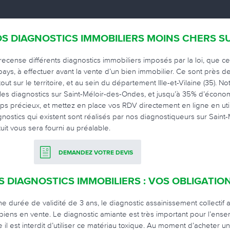
S DIAGNOSTICS IMMOBILIERS MOINS CHERS S
recense différents diagnostics immobiliers imposés par la loi, que ce
pays, à effectuer avant la vente d’un bien immobilier. Ce sont près 
out sur le territoire, et au sein du département Ille-et-Vilaine (35). N
 les diagnostics sur Saint-Méloir-des-Ondes, et jusqu’à 35% d’écono
ps précieux, et mettez en place vos RDV directement en ligne en util
gnostics qui existent sont réalisés par nos diagnostiqueurs sur Sain
tuit vous sera fourni au préalable.
DEMANDEZ VOTRE DEVIS
S DIAGNOSTICS IMMOBILIERS : VOS OBLIGATIO
ne durée de validité de 3 ans, le diagnostic assainissement collectif
 biens en vente. Le diagnostic amiante est très important pour l’ens
e il est interdit d’utiliser ce matériau toxique. Au moment d’acheter u