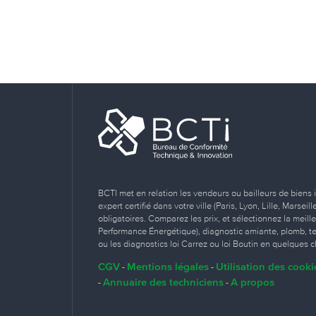
BCTI met en relation les vendeurs ou bailleurs de biens 
expert certifié dans votre ville (Paris, Lyon, Lille, Marse
obligatoires. Comparez les prix, et sélectionnez la meill
Performance Énergétique), diagnostic amiante, plomb, term
ou les diagnostics loi Carrez ou loi Boutin en quelques cl
CGV
Mentions légales
Utilisation des cooki
-
-
Annuaire des techniciens
A propos
-
-