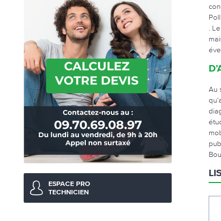
con
Pol
. L
mai
éve
D’
Au 
qu’
dia
étu
mob
pub
Bout
LI
ESPACE PRO
TECHNICIEN