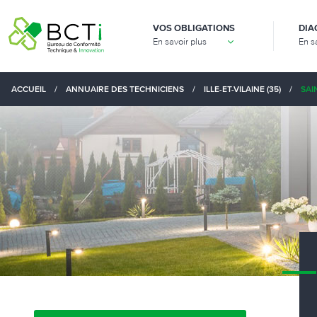
VOS OBLIGATIONS
DIA
En savoir plus
En s
ACCUEIL
/
ANNUAIRE DES TECHNICIENS
/
ILLE-ET-VILAINE (35)
/
SAI