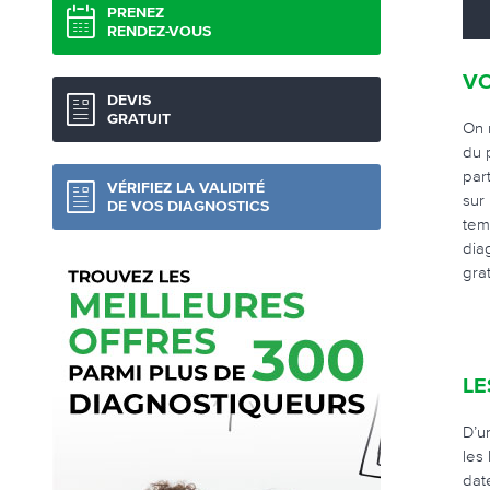
PRENEZ
RENDEZ-VOUS
VO
DEVIS
GRATUIT
On 
du 
part
VÉRIFIEZ LA VALIDITÉ
sur
DE VOS DIAGNOSTICS
tem
dia
gra
LE
D’u
les
dat