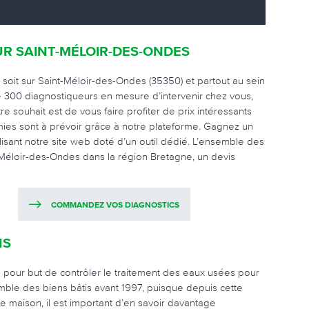
UR SAINT-MÉLOIR-DES-ONDES
 soit sur Saint-Méloir-des-Ondes (35350) et partout au sein
de 300 diagnostiqueurs en mesure d’intervenir chez vous,
otre souhait est de vous faire profiter de prix intéressants
mies sont à prévoir grâce à notre plateforme. Gagnez un
isant notre site web doté d’un outil dédié. L’ensemble des
t-Méloir-des-Ondes dans la région Bretagne, un devis
COMMANDEZ VOS DIAGNOSTICS
NS
 a pour but de contrôler le traitement des eaux usées pour
emble des biens bâtis avant 1997, puisque depuis cette
ne maison, il est important d’en savoir davantage