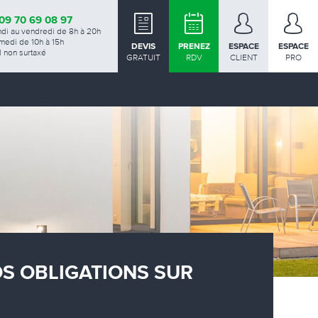
09 70 69 08 97
ndi au vendredi de 8h à 20h
medi de 10h à 15h
DEVIS
PRENEZ
ESPACE
ESPACE
 non surtaxé
GRATUIT
RDV
CLIENT
PRO
OS OBLIGATIONS SUR