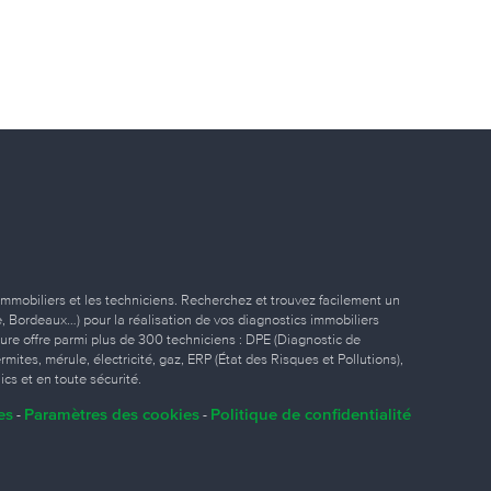
immobiliers et les techniciens. Recherchez et trouvez facilement un
ille, Bordeaux…) pour la réalisation de vos diagnostics immobiliers
eure offre parmi plus de 300 techniciens : DPE (Diagnostic de
ites, mérule, électricité, gaz, ERP (État des Risques et Pollutions),
ics et en toute sécurité.
es
Paramètres des cookies
Politique de confidentialité
-
-