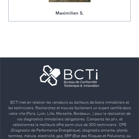
Maximilien S.
BCTI met en relation les vendeurs ou bailleurs de biens immobiliers et
les techniciens. Recherchez et trouvez facilement un expert certifié dans
votre ville (Paris, Lyon, Lille, Marseille, Bordeaux…) pour la réalisation de
vos diagnostics immobiliers obligatoires. Comparez les prix, et
sélectionnez la meilleure offre parmi plus de 300 techniciens : DPE
(Diagnostic de Performance Énergétique), diagnostic amiante, plomb,
termites, mérule, électricité, gaz, ERP (État des Risques et Pollutions), ou