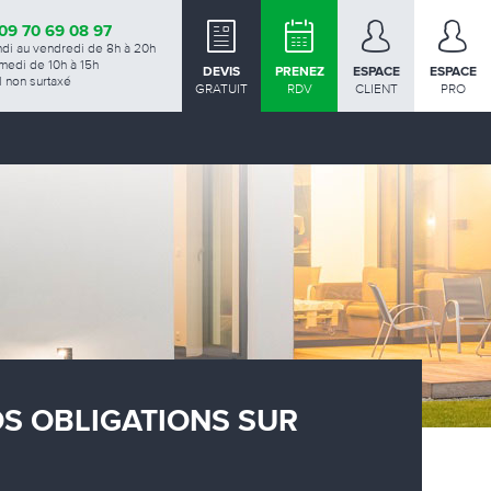
09 70 69 08 97
ndi au vendredi de 8h à 20h
medi de 10h à 15h
DEVIS
PRENEZ
ESPACE
ESPACE
 non surtaxé
GRATUIT
RDV
CLIENT
PRO
OS OBLIGATIONS SUR