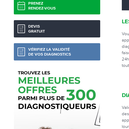
PRENEZ
RENDEZ-VOUS
LE
DEVIS
GRATUIT
Vou
app
dia
VÉRIFIEZ LA VALIDITÉ
fai
DE VOS DIAGNOSTICS
24h
tou
DI
Val
des
app
lou