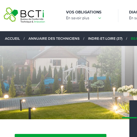
VOS OBLIGATIONS
DIA
En savoir plus
En s
ACCUEIL
/
ANNUAIRE DES TECHNICIENS
/
INDRE-ET-LOIRE (37)
/
BE