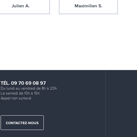
Julien A.
Maximilien S.
TÉL. 09 70 69 08 97
Du lundi au vendredi de 8h à 20h
Le samedi de 10h à 15h
Appel non surtaxé
CONTACTEZ-NOUS