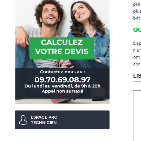
pré
plu
bât
QU
Dep
n’a
ont
cond
LI
ESPACE PRO
TECHNICIEN