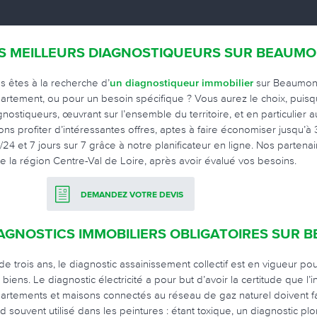
S MEILLEURS DIAGNOSTIQUEURS SUR BEAUM
s êtes à la recherche d’
un diagnostiqueur immobilier
sur Beaumont
artement, ou pour un besoin spécifique ? Vous aurez le choix, puis
gnostiqueurs, œuvrant sur l’ensemble du territoire, et en particulier
sons profiter d’intéressantes offres, aptes à faire économiser jusqu’
/24 et 7 jours sur 7 grâce à notre planificateur en ligne. Nos partena
te la région Centre-Val de Loire, après avoir évalué vos besoins.
DEMANDEZ VOTRE DEVIS
AGNOSTICS IMMOBILIERS OBLIGATOIRES SUR
ide trois ans, le diagnostic assainissement collectif est en vigueur 
 biens. Le diagnostic électricité a pour but d’avoir la certitude que l
artements et maisons connectés au réseau de gaz naturel doivent fair
rd souvent utilisé dans les peintures : étant toxique, un diagnostic p