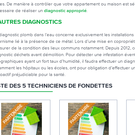
es. De manière à contrôler que votre appartement ou maison est sécuri
essaire de réaliser un
diagnostic approprié
.
AUTRES DIAGNOSTICS
diagnostic plomb dans l’eau concerne exclusivement les installations
urnisme lié à la présence de ce métal. Lors d’une mise en copropriété
ssurer de la condition des lieux communs notamment. Depuis 2012, c
gnostic déchets avant démolition. Pour détecter une infestation éve
graphiques ayant un fort taux d’humidité, il faudra effectuer un diagn
amment les hôpitaux ou les écoles, ont pour obligation d’effectuer u
oactif préjudiciable pour la santé.
STE DES 5 TECHNICIENS DE FONDETTES