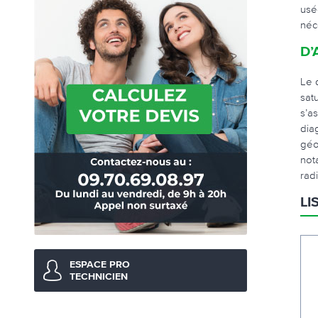
usé
néc
D’
Le 
sat
s’a
dia
géo
not
radi
LI
ESPACE PRO
TECHNICIEN