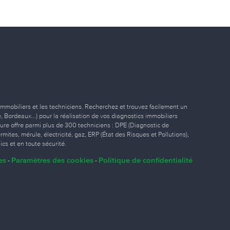
immobiliers et les techniciens. Recherchez et trouvez facilement un
ille, Bordeaux…) pour la réalisation de vos diagnostics immobiliers
eure offre parmi plus de 300 techniciens : DPE (Diagnostic de
ites, mérule, électricité, gaz, ERP (État des Risques et Pollutions),
ics et en toute sécurité.
es
Paramètres des cookies
Politique de confidentialité
-
-