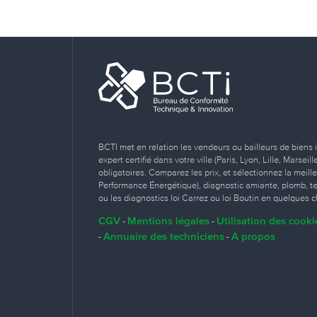
BCTI met en relation les vendeurs ou bailleurs de biens 
expert certifié dans votre ville (Paris, Lyon, Lille, Marse
obligatoires. Comparez les prix, et sélectionnez la meill
Performance Énergétique), diagnostic amiante, plomb, term
ou les diagnostics loi Carrez ou loi Boutin en quelques cl
CGV
Mentions légales
Utilisation des cooki
-
-
Annuaire des techniciens
A propos
-
-