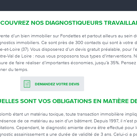
COUVREZ NOS DIAGNOSTIQUEURS TRAVAILLA
vente d’un bien immobilier sur Fondettes et partout ailleurs au sein 
gnostics immobiliers. Ce sont près de 300 contacts qui sont à votre 
re-et-Loire (37). Vous disposerez d’un devis gratuit préalable, pour l
tre-Val de Loire : nous vous proposons tous types d'interventions. 
ure de faire réaliser d’importantes économies, jusqu’à 35%. Pensez à 
ner du temps.
DEMANDEZ VOTRE DEVIS
ELLES SONT VOS OBLIGATIONS EN MATIÈRE DE
plomb étant un matériau toxique, toute transaction immobilière impliqu
présence de ce matériau au sein d'un bâtiment. Depuis 1997, il n’est pl
itations. Cependant, le diagnostic amiante devra être effectué pour l
gnostic assainissement a une durée de validité de 3 ans. Celui-ci a p