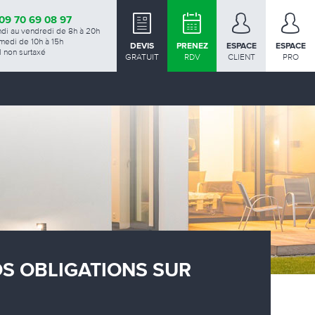
09 70 69 08 97
ndi au vendredi de 8h à 20h
medi de 10h à 15h
DEVIS
PRENEZ
ESPACE
ESPACE
 non surtaxé
GRATUIT
RDV
CLIENT
PRO
OS OBLIGATIONS SUR