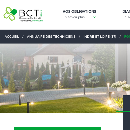
VOS OBLIGATIONS
DIA
En savoir plus
En s
ACCUEIL
/
ANNUAIRE DES TECHNICIENS
/
INDRE-ET-LOIRE (37)
/
FON