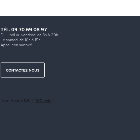
TÉL. 09 70 69 08 97
Du lundi au vendredi de 8h à 20h
Le samedi de 10h à 15h
Appel non surtaxé
CONTACTEZ-NOUS