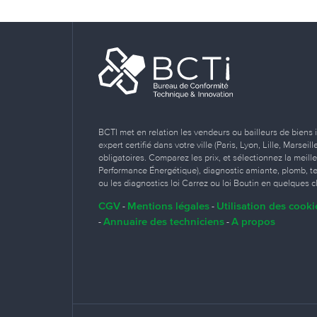
BCTI met en relation les vendeurs ou bailleurs de biens 
expert certifié dans votre ville (Paris, Lyon, Lille, Marse
obligatoires. Comparez les prix, et sélectionnez la meill
Performance Énergétique), diagnostic amiante, plomb, term
ou les diagnostics loi Carrez ou loi Boutin en quelques cl
CGV
Mentions légales
Utilisation des cooki
-
-
Annuaire des techniciens
A propos
-
-