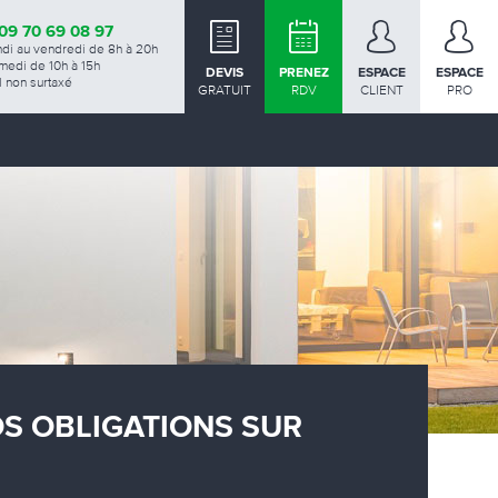
09 70 69 08 97
ndi au vendredi de 8h à 20h
medi de 10h à 15h
DEVIS
PRENEZ
ESPACE
ESPACE
 non surtaxé
GRATUIT
RDV
CLIENT
PRO
OS OBLIGATIONS SUR