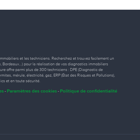
immobiliers et les techniciens. Recherchez et trouvez facilement un
ille, Bordeaux…) pour la réalisation de vos diagnostics immobiliers
eure offre parmi plus de 300 techniciens : DPE (Diagnostic de
ites, mérule, électricité, gaz, ERP (État des Risques et Pollutions),
ics et en toute sécurité.
es
Paramètres des cookies
Politique de confidentialité
-
-