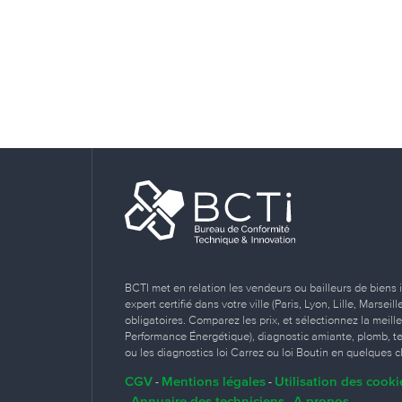
BCTI met en relation les vendeurs ou bailleurs de biens 
expert certifié dans votre ville (Paris, Lyon, Lille, Marse
obligatoires. Comparez les prix, et sélectionnez la meill
Performance Énergétique), diagnostic amiante, plomb, term
ou les diagnostics loi Carrez ou loi Boutin en quelques cl
CGV
Mentions légales
Utilisation des cooki
-
-
Annuaire des techniciens
A propos
-
-