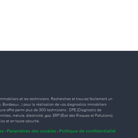
immobiliers et les techniciens. Recherchez et trouvez facilement un
ille, Bordeaux…) pour la réalisation de vos diagnostics immobiliers
eure offre parmi plus de 300 techniciens : DPE (Diagnostic de
ites, mérule, électricité, gaz, ERP (État des Risques et Pollutions),
ics et en toute sécurité.
es
Paramètres des cookies
Politique de confidentialité
-
-