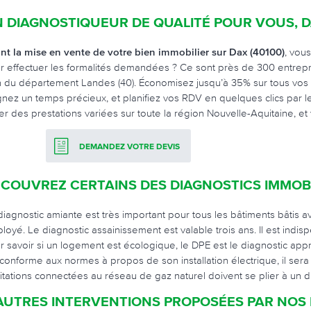
 DIAGNOSTIQUEUR DE QUALITÉ POUR VOUS, 
nt la mise en vente de votre bien immobilier sur Dax (40100)
, vou
r effectuer les formalités demandées ? Ce sont près de 300 entrepris
n du département Landes (40). Économisez jusqu’à 35% sur tous vos d
nez un temps précieux, et planifiez vos RDV en quelques clics par le
er des prestations variées sur toute la région Nouvelle-Aquitaine, et v
DEMANDEZ VOTRE DEVIS
COUVREZ CERTAINS DES DIAGNOSTICS IMMOBI
diagnostic amiante est très important pour tous les bâtiments bâtis a
loyé. Le diagnostic assainissement est valable trois ans. Il est indis
r savoir si un logement est écologique, le DPE est le diagnostic app
 conforme aux normes à propos de son installation électrique, il ser
itations connectées au réseau de gaz naturel doivent se plier à un d
AUTRES INTERVENTIONS PROPOSÉES PAR NOS