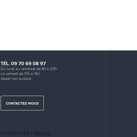
TÉL. 09 70 69 08 97
Du lundi au vendredi de 8h à 20h
Le samedi de 10h à 15h
Appel non surtaxé
CONTACTEZ-NOUS