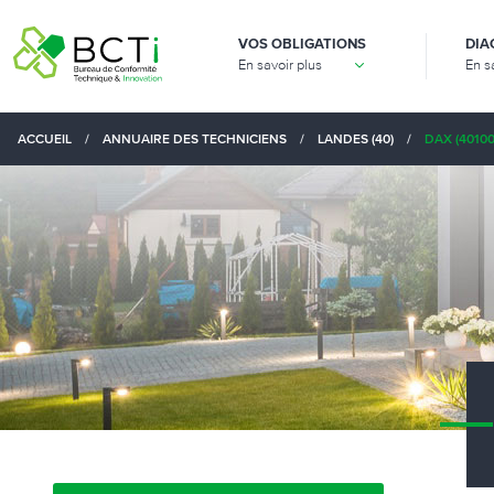
VOS OBLIGATIONS
DIA
En savoir plus
En s
ACCUEIL
/
ANNUAIRE DES TECHNICIENS
/
LANDES (40)
/
DAX (40100