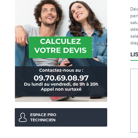
Déc
per
sat
dét
sal
dia
LI
ESPACE PRO
TECHNICIEN