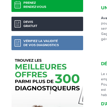
PRENEZ
RENDEZ-VOUS
UN
Ava
DEVIS
pou
GRATUIT
sei
Gag
gér
VÉRIFIEZ LA VALIDITÉ
DE VOS DIAGNOSTICS
DÉ
Le 
emp
Pou
est
hab
D’