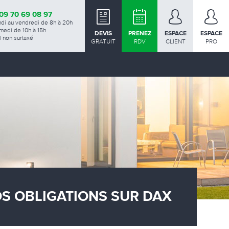
09 70 69 08 97
ndi au vendredi de 8h à 20h
medi de 10h à 15h
DEVIS
PRENEZ
ESPACE
ESPACE
 non surtaxé
GRATUIT
RDV
CLIENT
PRO
OS OBLIGATIONS SUR DAX