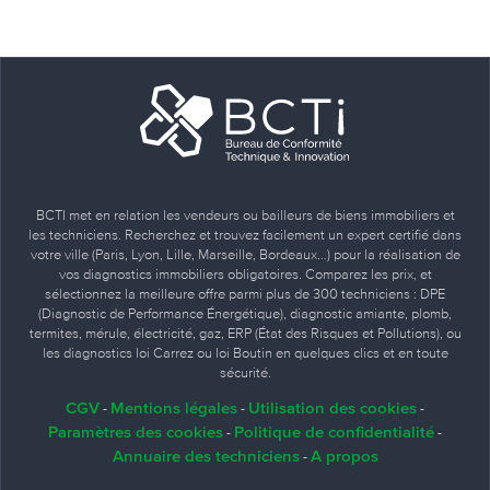
BCTI met en relation les vendeurs ou bailleurs de biens immobiliers et
les techniciens. Recherchez et trouvez facilement un expert certifié dans
votre ville (Paris, Lyon, Lille, Marseille, Bordeaux…) pour la réalisation de
vos diagnostics immobiliers obligatoires. Comparez les prix, et
sélectionnez la meilleure offre parmi plus de 300 techniciens : DPE
(Diagnostic de Performance Énergétique), diagnostic amiante, plomb,
termites, mérule, électricité, gaz, ERP (État des Risques et Pollutions), ou
les diagnostics loi Carrez ou loi Boutin en quelques clics et en toute
sécurité.
CGV
Mentions légales
Utilisation des cookies
-
-
-
Paramètres des cookies
Politique de confidentialité
-
-
Annuaire des techniciens
A propos
-