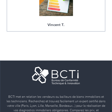
Vincent T.
BCTI met en relation les vendeurs ou bailleurs de biens immobiliers et
les techniciens. Recherchez et trouvez facilement un expert certifié dans
votre ville (Paris, Lyon, Lille, Marseille, Bordeaux…) pour la réalisation de
vos diagnostics immobiliers obligatoires. Comparez les prix, et