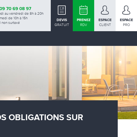
09 70 69 08 97
ndi au vendredi de 8h à 20h
medi de 10h à 15h
DEVIS
PRENEZ
ESPACE
ESPACE
 non surtaxé
GRATUIT
RDV
CLIENT
PRO
OS OBLIGATIONS SUR