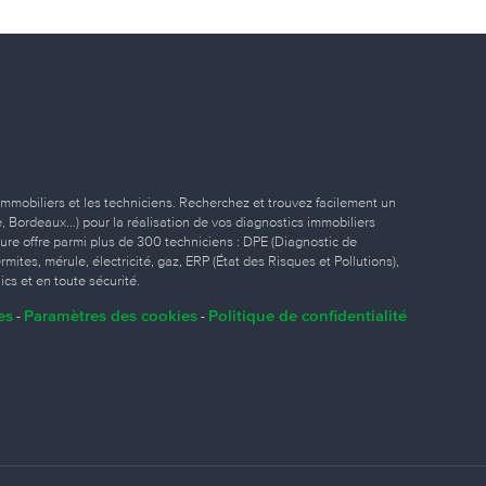
immobiliers et les techniciens. Recherchez et trouvez facilement un
ille, Bordeaux…) pour la réalisation de vos diagnostics immobiliers
eure offre parmi plus de 300 techniciens : DPE (Diagnostic de
ites, mérule, électricité, gaz, ERP (État des Risques et Pollutions),
ics et en toute sécurité.
es
Paramètres des cookies
Politique de confidentialité
-
-