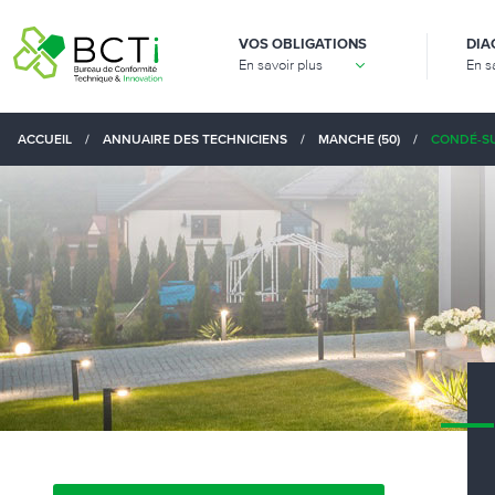
VOS OBLIGATIONS
DIA
En savoir plus
En s
ACCUEIL
/
ANNUAIRE DES TECHNICIENS
/
MANCHE (50)
/
CONDÉ-SU