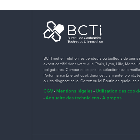
BCTI met en relation les vendeurs ou bailleurs de biens 
expert certifié dans votre ville (Paris, Lyon, Lille, Marse
obligatoires. Comparez les prix, et sélectionnez la meill
Performance Énergétique), diagnostic amiante, plomb, term
ou les diagnostics loi Carrez ou loi Boutin en quelques cl
CGV
Mentions légales
Utilisation des cooki
-
-
Annuaire des techniciens
A propos
-
-