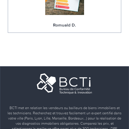
Romuald D.
BCTI met en relation les vendeurs ou bailleurs de biens immobiliers et
les techniciens. Recherchez et trouvez facilement un expert certifié dans
votre ville (Paris, Lyon, Lille, Marseille, Bordeaux…) pour la réalisation de
vos diagnostics immobiliers obligatoires. Comparez les prix, et
sélectionnez la meilleure offre parmi plus de 300 techniciens : DPE