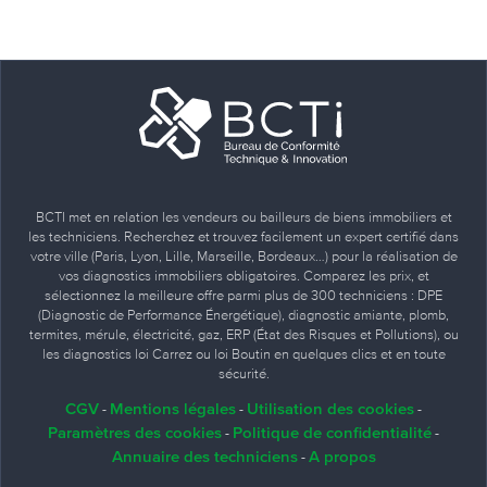
BCTI met en relation les vendeurs ou bailleurs de biens immobiliers et
les techniciens. Recherchez et trouvez facilement un expert certifié dans
votre ville (Paris, Lyon, Lille, Marseille, Bordeaux…) pour la réalisation de
vos diagnostics immobiliers obligatoires. Comparez les prix, et
sélectionnez la meilleure offre parmi plus de 300 techniciens : DPE
(Diagnostic de Performance Énergétique), diagnostic amiante, plomb,
termites, mérule, électricité, gaz, ERP (État des Risques et Pollutions), ou
les diagnostics loi Carrez ou loi Boutin en quelques clics et en toute
sécurité.
CGV
Mentions légales
Utilisation des cookies
-
-
-
Paramètres des cookies
Politique de confidentialité
-
-
Annuaire des techniciens
A propos
-