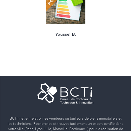
Youssef B.
BCTI met en relation les vendeurs ou bailleurs de biens immobiliers et
les techniciens. Recherchez et trouvez facilement un expert certifié dans
votre ville (Paris, Lyon, Lille, Marseille, Bordeaux…) pour la réalisation de