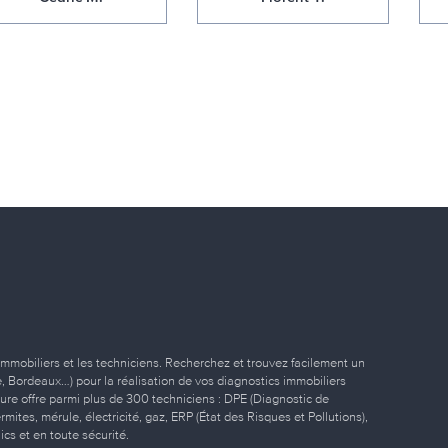
immobiliers et les techniciens. Recherchez et trouvez facilement un
ille, Bordeaux…) pour la réalisation de vos diagnostics immobiliers
eure offre parmi plus de 300 techniciens : DPE (Diagnostic de
ites, mérule, électricité, gaz, ERP (État des Risques et Pollutions),
ics et en toute sécurité.