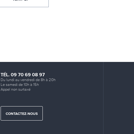
TÉL. 09 70 69 08 97
Du lundi au vendredi de 8h à 20h
Le samedi de 10h à 15h
Appel non surtaxé
CONTACTEZ-NOUS