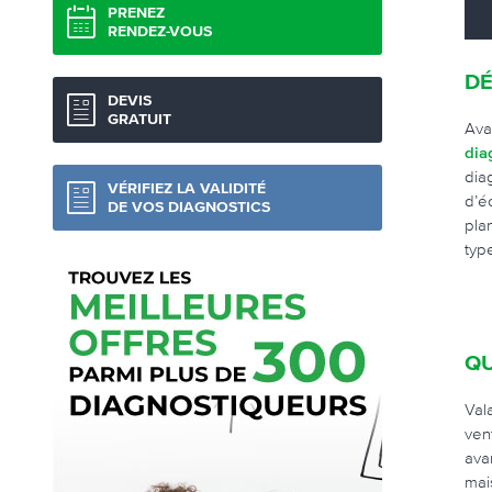
PRENEZ
RENDEZ-VOUS
DÉ
DEVIS
GRATUIT
Ava
dia
dia
VÉRIFIEZ LA VALIDITÉ
d’é
DE VOS DIAGNOSTICS
pla
typ
QU
Val
ven
ava
mai