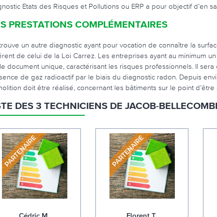
gnostic Etats des Risques et Pollutions ou ERP a pour objectif d’en sa
S PRESTATIONS COMPLÉMENTAIRES
trouve un autre diagnostic ayant pour vocation de connaître la surface
férent de celui de la Loi Carrez. Les entreprises ayant au minimum un 
 le document unique, caractérisant les risques professionnels. Il sera
sence de gaz radioactif par le biais du diagnostic radon. Depuis env
olition doit être réalisé, concernant les bâtiments sur le point d’être
STE DES 3 TECHNICIENS DE JACOB-BELLECOMB
Cédric M.
Florent T.