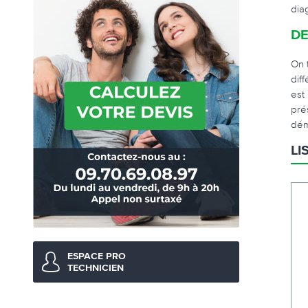
dia
DE
On 
dif
est
pré
dém
LI
ESPACE PRO
TECHNICIEN