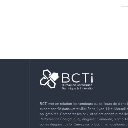
BCTI met en relation les vendeurs ou bailleurs de biens 
expert certifié dans votre ville (Paris, Lyon, Lille, Marse
obligatoires. Comparez les prix, et sélectionnez la meill
Performance Énergétique), diagnostic amiante, plomb, term
ou les diagnostics loi Carrez ou loi Boutin en quelques cl