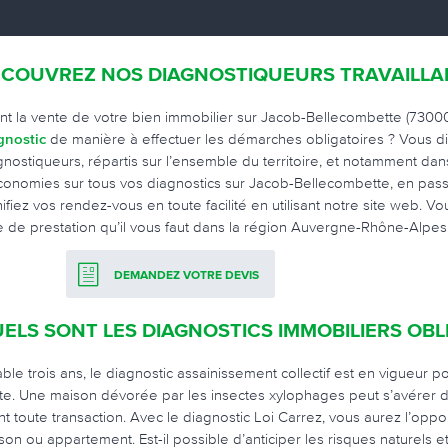
COUVREZ NOS DIAGNOSTIQUEURS TRAVAILLA
nt la vente de votre bien immobilier sur Jacob-Bellecombette (7300
gnostic
de manière à effectuer les démarches obligatoires ? Vous 
gnostiqueurs, répartis sur l’ensemble du territoire, et notamment da
conomies sur tous vos diagnostics sur Jacob-Bellecombette, en pass
nifiez vos rendez-vous en toute facilité en utilisant notre site web. 
e de prestation qu’il vous faut dans la région Auvergne-Rhône-Alpes 
DEMANDEZ VOTRE DEVIS
ELS SONT LES DIAGNOSTICS IMMOBILIERS OBL
able trois ans, le diagnostic assainissement collectif est en vigueur
te. Une maison dévorée par les insectes xylophages peut s’avérer da
nt toute transaction. Avec le diagnostic Loi Carrez, vous aurez l’oppo
son ou appartement. Est-il possible d’anticiper les risques naturels e