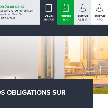
09 70 69 08 97
ndi au vendredi de 8h à 20h
medi de 10h à 15h
DEVIS
PRENEZ
ESPACE
ESPACE
 non surtaxé
GRATUIT
RDV
CLIENT
PRO
OS OBLIGATIONS SUR