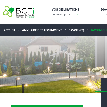
VOS OBLIGATIONS
DIA
En savoir plus
En s
ACCUEIL
/
ANNUAIRE DES TECHNICIENS
/
SAVOIE (73)
/
JACOB-BELL