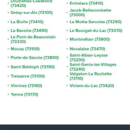
Drumettaz-Clarafond
Entrelacs (73410)
(73420)
Jacob-Bellecombette
Grésy-sur-Aix (73100)
(73000)
La Biolle (73410)
La Motte-Servolex (73290)
La Ravoire (73490)
Le Bourget-du-Lac (73370)
Le Pont-de-Beauvoisin
Montmélian (73800)
(73330)
Mouxy (73100)
Novalaise (73470)
Saint-Alban-Leysse
Porte-de-Savoie (73800)
(73230)
Saint-Genix-les-Villages
Saint-Baldoph (73190)
(73240)
Valgelon-La Rochette
Tresserve (73100)
(73110)
Vimines (73160)
Viviers-du-Lac (73420)
Yenne (73170)