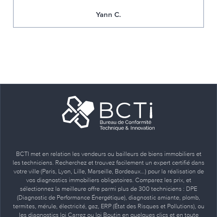
Yann C.
BCTI met en relation les vendeurs ou bailleurs de biens immobiliers et
les techniciens. Recherchez et trouvez facilement un expert certifié dans
votre ville (Paris, Lyon, Lille, Marseille, Bordeaux…) pour la réalisation de
vos diagnostics immobiliers obligatoires. Comparez les prix, et
sélectionnez la meilleure offre parmi plus de 300 techniciens : DPE
(Diagnostic de Performance Énergétique), diagnostic amiante, plomb,
termites, mérule, électricité, gaz, ERP (État des Risques et Pollutions), ou
les diagnostics loi Carrez ou loi Boutin en quelques clics et en toute