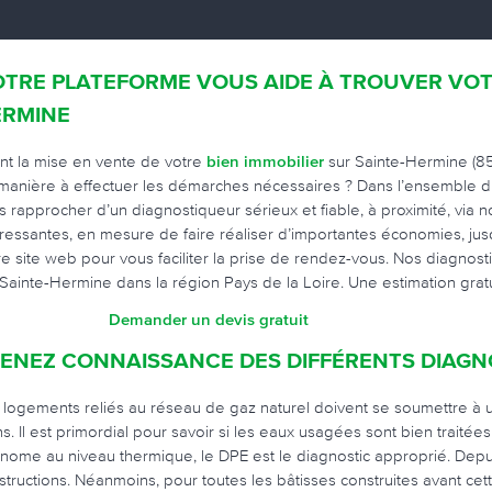
TRE PLATEFORME VOUS AIDE À TROUVER VOT
ERMINE
nt la mise en vente de votre
bien immobilier
sur Sainte-Hermine (85
manière à effectuer les démarches nécessaires ? Dans l’ensemble du
s rapprocher d’un diagnostiqueur sérieux et fiable, à proximité, via no
éressantes, en mesure de faire réaliser d’importantes économies, jusq
re site web pour vous faciliter la prise de rendez-vous. Nos diagno
 Sainte-Hermine dans la région Pays de la Loire. Une estimation gratui
Demander un devis gratuit
ENEZ CONNAISSANCE DES DIFFÉRENTS DIAGNO
 logements reliés au réseau de gaz naturel doivent se soumettre à u
ns. Il est primordial pour savoir si les eaux usagées sont bien traité
nome au niveau thermique, le DPE est le diagnostic approprié. Depuis 1
structions. Néanmoins, pour toutes les bâtisses construites avant cette