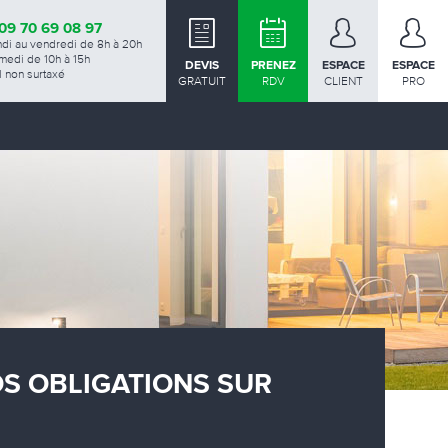
09 70 69 08 97
ndi au vendredi de 8h à 20h
medi de 10h à 15h
DEVIS
PRENEZ
ESPACE
ESPACE
 non surtaxé
GRATUIT
RDV
CLIENT
PRO
OS OBLIGATIONS SUR