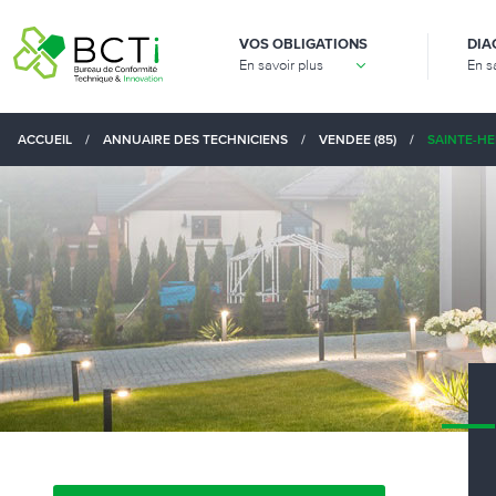
VOS OBLIGATIONS
DIA
En savoir plus
En s
ACCUEIL
/
ANNUAIRE DES TECHNICIENS
/
VENDEE (85)
/
SAINTE-HE