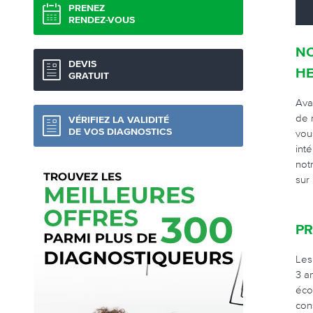
PRENEZ
RENDEZ-VOUS
NO
DEVIS
H
GRATUIT
Ava
de 
VÉRIFIEZ LA VALIDITÉ
vou
DE VOS DIAGNOSTICS
int
not
sur
PR
Les
3 a
éco
con