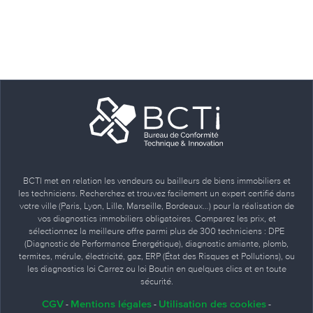
BCTI met en relation les vendeurs ou bailleurs de biens immobiliers et
les techniciens. Recherchez et trouvez facilement un expert certifié dans
votre ville (Paris, Lyon, Lille, Marseille, Bordeaux…) pour la réalisation de
vos diagnostics immobiliers obligatoires. Comparez les prix, et
sélectionnez la meilleure offre parmi plus de 300 techniciens : DPE
(Diagnostic de Performance Énergétique), diagnostic amiante, plomb,
termites, mérule, électricité, gaz, ERP (État des Risques et Pollutions), ou
les diagnostics loi Carrez ou loi Boutin en quelques clics et en toute
sécurité.
CGV
Mentions légales
Utilisation des cookies
-
-
-