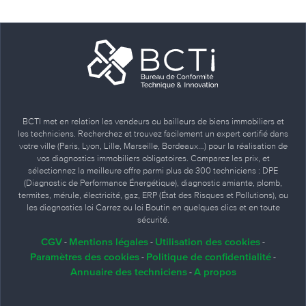
BCTI met en relation les vendeurs ou bailleurs de biens immobiliers et
les techniciens. Recherchez et trouvez facilement un expert certifié dans
votre ville (Paris, Lyon, Lille, Marseille, Bordeaux…) pour la réalisation de
vos diagnostics immobiliers obligatoires. Comparez les prix, et
sélectionnez la meilleure offre parmi plus de 300 techniciens : DPE
(Diagnostic de Performance Énergétique), diagnostic amiante, plomb,
termites, mérule, électricité, gaz, ERP (État des Risques et Pollutions), ou
les diagnostics loi Carrez ou loi Boutin en quelques clics et en toute
sécurité.
CGV
Mentions légales
Utilisation des cookies
-
-
-
Paramètres des cookies
Politique de confidentialité
-
-
Annuaire des techniciens
A propos
-