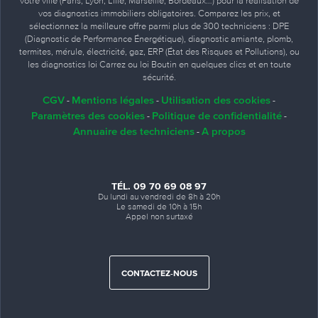
votre ville (Paris, Lyon, Lille, Marseille, Bordeaux…) pour la réalisation de
vos diagnostics immobiliers obligatoires. Comparez les prix, et
sélectionnez la meilleure offre parmi plus de 300 techniciens : DPE
(Diagnostic de Performance Énergétique), diagnostic amiante, plomb,
termites, mérule, électricité, gaz, ERP (État des Risques et Pollutions), ou
les diagnostics loi Carrez ou loi Boutin en quelques clics et en toute
sécurité.
CGV
Mentions légales
Utilisation des cookies
-
-
-
Paramètres des cookies
Politique de confidentialité
-
-
Annuaire des techniciens
A propos
-
TÉL. 09 70 69 08 97
Du lundi au vendredi de 8h à 20h
Le samedi de 10h à 15h
Appel non surtaxé
CONTACTEZ-NOUS