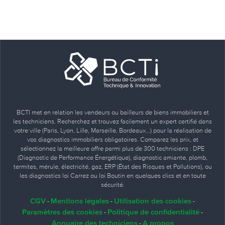
BCTI met en relation les vendeurs ou bailleurs de biens immobiliers et
les techniciens. Recherchez et trouvez facilement un expert certifié dans
votre ville (Paris, Lyon, Lille, Marseille, Bordeaux…) pour la réalisation de
vos diagnostics immobiliers obligatoires. Comparez les prix, et
sélectionnez la meilleure offre parmi plus de 300 techniciens : DPE
(Diagnostic de Performance Énergétique), diagnostic amiante, plomb,
termites, mérule, électricité, gaz, ERP (État des Risques et Pollutions), ou
les diagnostics loi Carrez ou loi Boutin en quelques clics et en toute
sécurité.
CGV
Mentions légales
Utilisation des cookies
-
-
-
Paramètres des cookies
Politique de confidentialité
-
-
Annuaire des techniciens
A propos
-