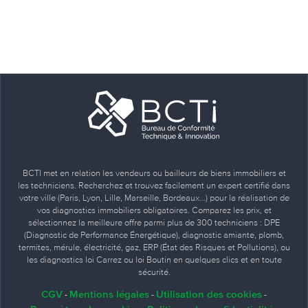
BCTI met en relation les vendeurs ou bailleurs de biens immobiliers et
les techniciens. Recherchez et trouvez facilement un expert certifié dans
votre ville (Paris, Lyon, Lille, Marseille, Bordeaux…) pour la réalisation de
vos diagnostics immobiliers obligatoires. Comparez les prix, et
sélectionnez la meilleure offre parmi plus de 300 techniciens : DPE
(Diagnostic de Performance Énergétique), diagnostic amiante, plomb,
termites, mérule, électricité, gaz, ERP (État des Risques et Pollutions), ou
les diagnostics loi Carrez ou loi Boutin en quelques clics et en toute
sécurité.
CGV
Mentions légales
Utilisation des cookies
-
-
-