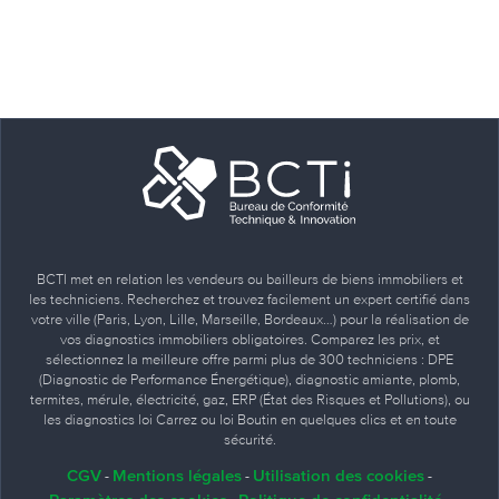
BCTI met en relation les vendeurs ou bailleurs de biens immobiliers et
les techniciens. Recherchez et trouvez facilement un expert certifié dans
votre ville (Paris, Lyon, Lille, Marseille, Bordeaux…) pour la réalisation de
vos diagnostics immobiliers obligatoires. Comparez les prix, et
sélectionnez la meilleure offre parmi plus de 300 techniciens : DPE
(Diagnostic de Performance Énergétique), diagnostic amiante, plomb,
termites, mérule, électricité, gaz, ERP (État des Risques et Pollutions), ou
les diagnostics loi Carrez ou loi Boutin en quelques clics et en toute
sécurité.
CGV
Mentions légales
Utilisation des cookies
-
-
-