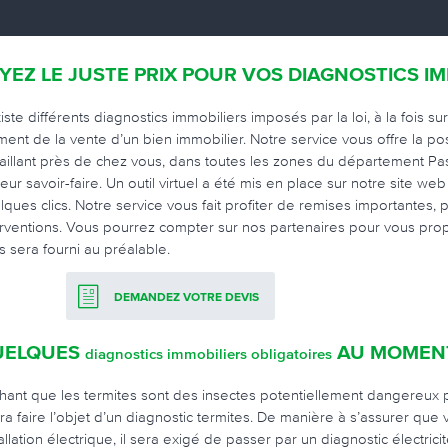
YEZ LE JUSTE PRIX POUR VOS DIAGNOSTICS I
xiste différents diagnostics immobiliers imposés par la loi, à la fois s
ent de la vente d’un bien immobilier. Notre service vous offre la pos
vaillant près de chez vous, dans toutes les zones du département Pa
leur savoir-faire. Un outil virtuel a été mis en place sur notre site 
lques clics. Notre service vous fait profiter de remises importantes,
erventions. Vous pourrez compter sur nos partenaires pour vous propo
s sera fourni au préalable.
DEMANDEZ VOTRE DEVIS
UELQUES
AU MOMENT
diagnostics immobiliers obligatoires
hant que les termites sont des insectes potentiellement dangereux 
ra faire l’objet d’un diagnostic termites. De manière à s’assurer qu
tallation électrique, il sera exigé de passer par un diagnostic électr