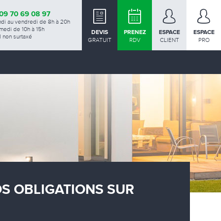
09 70 69 08 97
ndi au vendredi de 8h à 20h
medi de 10h à 15h
DEVIS
PRENEZ
ESPACE
ESPACE
 non surtaxé
GRATUIT
RDV
CLIENT
PRO
OS OBLIGATIONS SUR