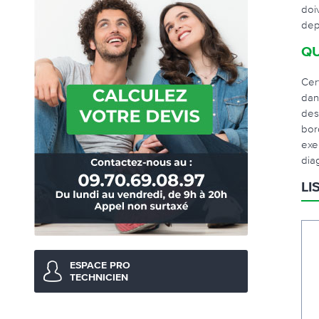
doi
dep
QU
Cer
dan
des
bor
exe
dia
LI
ESPACE PRO
TECHNICIEN