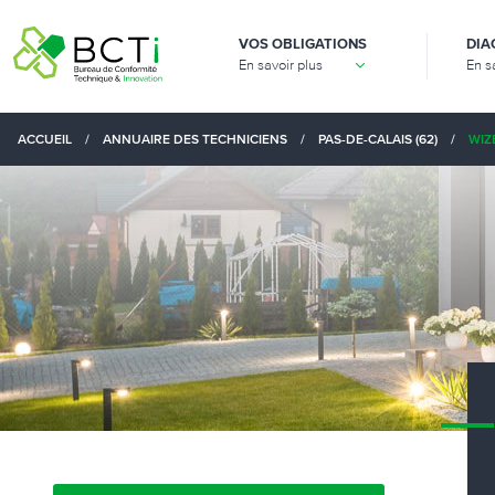
VOS OBLIGATIONS
DIA
En savoir plus
En s
ACCUEIL
/
ANNUAIRE DES TECHNICIENS
/
PAS-DE-CALAIS (62)
/
WIZ