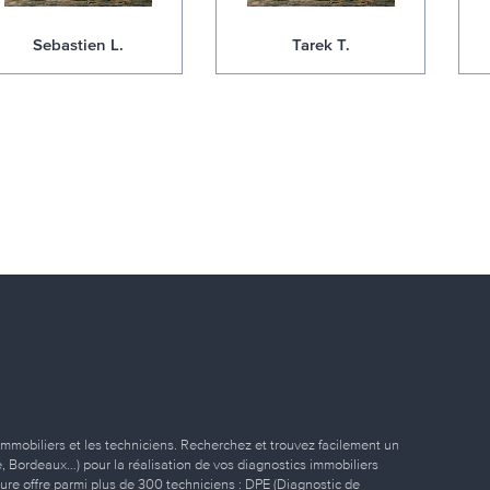
Sebastien L.
Tarek T.
immobiliers et les techniciens. Recherchez et trouvez facilement un
ille, Bordeaux…) pour la réalisation de vos diagnostics immobiliers
eure offre parmi plus de 300 techniciens : DPE (Diagnostic de