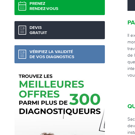
PRENEZ
RENDEZ-VOUS
PA
DEVIS
GRATUIT
Il e
mom
tra
VÉRIFIEZ LA VALIDITÉ
de 
DE VOS DIAGNOSTICS
que
int
vou
Q
Sac
dev
ins