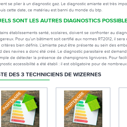
vent se plier à un diagnostic gaz. Le diagnostic amiante est très imp
uis cette date, ce matériau est banni du monde du btp.
ELS SONT LES AUTRES DIAGNOSTICS POSSIBLE
tains établissements santé, scolaires, doivent se confronter au diagn
gereux. Pour qu’un bâtiment soit certifié aux normes RT2012, il sera
 critères bien définis. L’amiante peut être présente au sein des emba
d des navires a donc été créé. Le diagnostic parasitaire est demand
mple de détecter la présence de champignons lignivores. Pour facili
gnostic accessibilité a été établi : il est obligatoire pour de nombreux
STE DES 3 TECHNICIENS DE WIZERNES