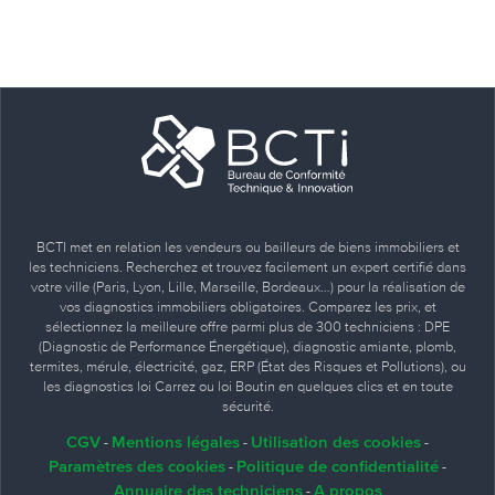
BCTI met en relation les vendeurs ou bailleurs de biens immobiliers et
les techniciens. Recherchez et trouvez facilement un expert certifié dans
votre ville (Paris, Lyon, Lille, Marseille, Bordeaux…) pour la réalisation de
vos diagnostics immobiliers obligatoires. Comparez les prix, et
sélectionnez la meilleure offre parmi plus de 300 techniciens : DPE
(Diagnostic de Performance Énergétique), diagnostic amiante, plomb,
termites, mérule, électricité, gaz, ERP (État des Risques et Pollutions), ou
les diagnostics loi Carrez ou loi Boutin en quelques clics et en toute
sécurité.
CGV
Mentions légales
Utilisation des cookies
-
-
-
Paramètres des cookies
Politique de confidentialité
-
-
Annuaire des techniciens
A propos
-