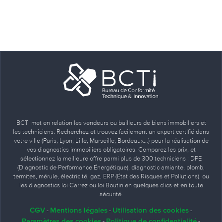
BCTI met en relation les vendeurs ou bailleurs de biens immobiliers et
les techniciens. Recherchez et trouvez facilement un expert certifié dans
votre ville (Paris, Lyon, Lille, Marseille, Bordeaux…) pour la réalisation de
vos diagnostics immobiliers obligatoires. Comparez les prix, et
sélectionnez la meilleure offre parmi plus de 300 techniciens : DPE
(Diagnostic de Performance Énergétique), diagnostic amiante, plomb,
termites, mérule, électricité, gaz, ERP (État des Risques et Pollutions), ou
les diagnostics loi Carrez ou loi Boutin en quelques clics et en toute
sécurité.
CGV
Mentions légales
Utilisation des cookies
-
-
-
Paramètres des cookies
Politique de confidentialité
-
-