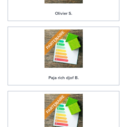
Olivier S.
Paja rich djof B.