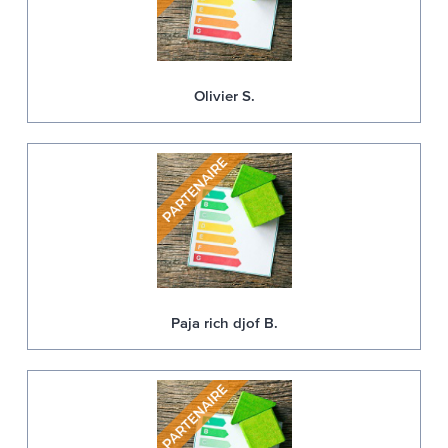
Olivier S.
Paja rich djof B.