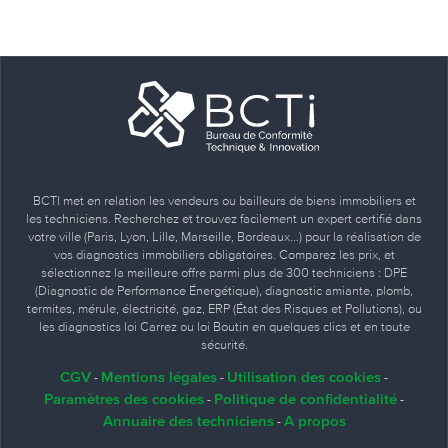
BCTI met en relation les vendeurs ou bailleurs de biens immobiliers et
les techniciens. Recherchez et trouvez facilement un expert certifié dans
votre ville (Paris, Lyon, Lille, Marseille, Bordeaux…) pour la réalisation de
vos diagnostics immobiliers obligatoires. Comparez les prix, et
sélectionnez la meilleure offre parmi plus de 300 techniciens : DPE
(Diagnostic de Performance Énergétique), diagnostic amiante, plomb,
termites, mérule, électricité, gaz, ERP (État des Risques et Pollutions), ou
les diagnostics loi Carrez ou loi Boutin en quelques clics et en toute
sécurité.
CGV
Mentions légales
Utilisation des cookies
-
-
-
Paramètres des cookies
Politique de confidentialité
-
-
Annuaire des techniciens
A propos
-