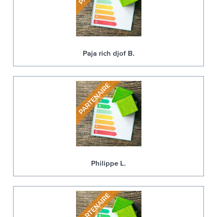
Paja rich djof B.
Philippe L.