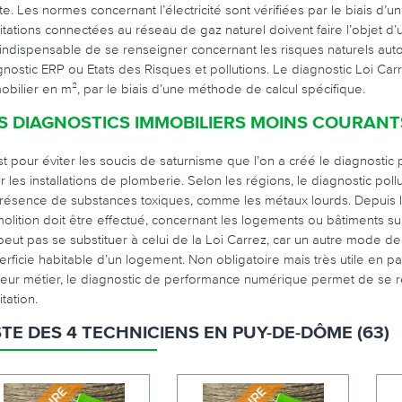
te. Les normes concernant l’électricité sont vérifiées par le biais d’un
itations connectées au réseau de gaz naturel doivent faire l’objet d’un 
 indispensable de se renseigner concernant les risques naturels autour
gnostic ERP ou Etats des Risques et pollutions. Le diagnostic Loi Carr
obilier en m², par le biais d’une méthode de calcul spécifique.
S DIAGNOSTICS IMMOBILIERS MOINS COURANT
st pour éviter les soucis de saturnisme que l’on a créé le diagnostic 
r les installations de plomberie. Selon les régions, le diagnostic poll
présence de substances toxiques, comme les métaux lourds. Depuis 
olition doit être effectué, concernant les logements ou bâtiments sur
peut pas se substituer à celui de la Loi Carrez, car un autre mode de c
erficie habitable d’un logement. Non obligatoire mais très utile en par
leur métier, le diagnostic de performance numérique permet de se r
tation.
STE DES 4 TECHNICIENS EN PUY-DE-DÔME (63)