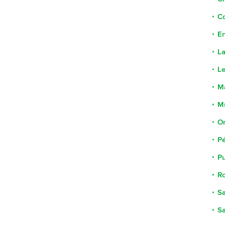
C
En
La
Le
M
Mu
Or
Pé
P
Ro
Sa
S