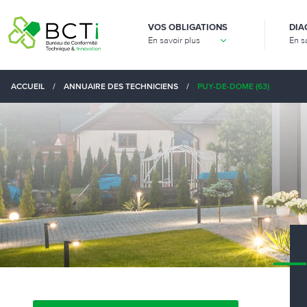
VOS OBLIGATIONS
DIA
En savoir plus
En s
ACCUEIL
/
ANNUAIRE DES TECHNICIENS
/
PUY-DE-DOME (63)