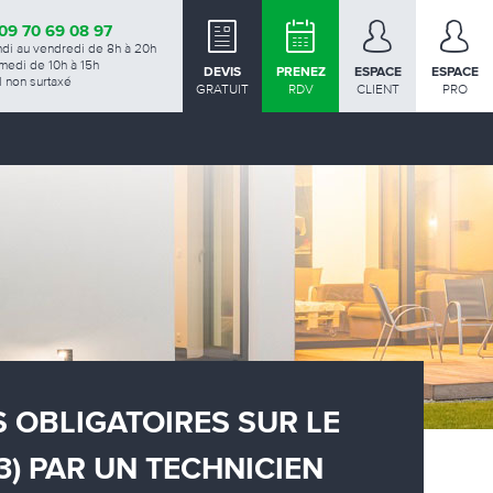
09 70 69 08 97
ndi au vendredi de 8h à 20h
medi de 10h à 15h
DEVIS
PRENEZ
ESPACE
ESPACE
 non surtaxé
GRATUIT
RDV
CLIENT
PRO
 OBLIGATOIRES SUR LE
) PAR UN TECHNICIEN