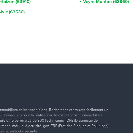
rtaizon (63910)
Veyre-Monton (63960)
lvic (63530)
immobiliers et les techniciens. Recherchez et trouvez facilement un
ille, Bordeaux…) pour la réalisation de vos diagnostics immobiliers
eure offre parmi plus de 300 techniciens : DPE (Diagnostic de
ites, mérule, électricité, gaz, ERP (État des Risques et Pollutions),
ics et en toute sécurité.