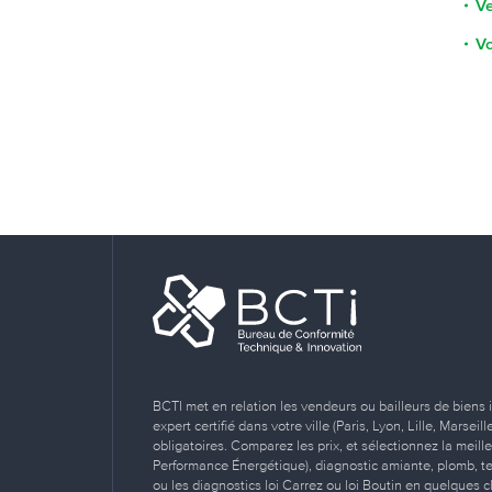
Ve
Vo
BCTI met en relation les vendeurs ou bailleurs de biens 
expert certifié dans votre ville (Paris, Lyon, Lille, Marse
obligatoires. Comparez les prix, et sélectionnez la meill
Performance Énergétique), diagnostic amiante, plomb, term
ou les diagnostics loi Carrez ou loi Boutin en quelques cl