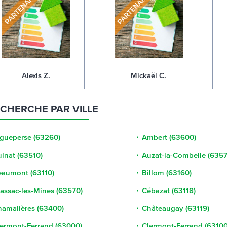
Alexis Z.
Mickaël C.
CHERCHE PAR VILLE
gueperse (63260)
Ambert (63600)
lnat (63510)
Auzat-la-Combelle (6357
eaumont (63110)
Billom (63160)
assac-les-Mines (63570)
Cébazat (63118)
amalières (63400)
Châteaugay (63119)
ermont-Ferrand (63000)
Clermont-Ferrand (63100