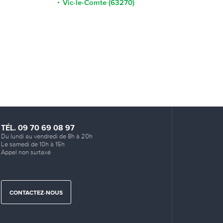
Vic-le-Comte (63270)
TÉL. 09 70 69 08 97
Du lundi au vendredi de 8h à 20h
Le samedi de 10h à 15h
Appel non surtaxé
CONTACTEZ-NOUS