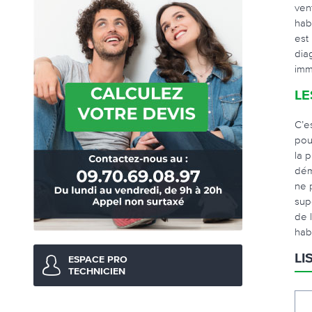
ven
hab
est
dia
imm
LE
C’e
pou
la 
dém
ne 
sup
de 
habi
LI
ESPACE PRO
TECHNICIEN