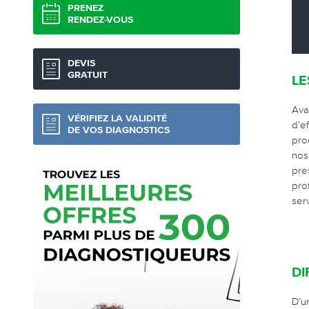
PRENEZ
RENDEZ-VOUS
DEVIS
GRATUIT
LE
Ava
VÉRIFIEZ LA VALIDITÉ
d’e
DE VOS DIAGNOSTICS
pro
nos
pre
pro
serv
DI
D’u