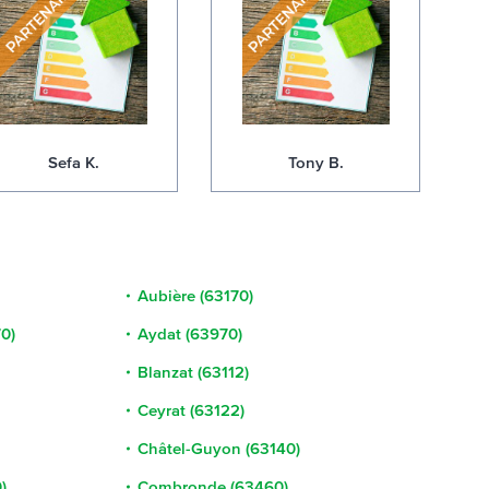
Sefa K.
Tony B.
Aubière (63170)
0)
Aydat (63970)
Blanzat (63112)
Ceyrat (63122)
Châtel-Guyon (63140)
)
Combronde (63460)