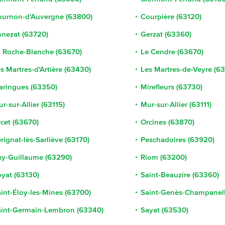
ournon-d'Auvergne (63800)
Courpière (63120)
nezat (63720)
Gerzat (63360)
 Roche-Blanche (63670)
Le Cendre (63670)
s Martres-d'Artière (63430)
Les Martres-de-Veyre (6
aringues (63350)
Mirefleurs (63730)
r-sur-Allier (63115)
Mur-sur-Allier (63111)
cet (63670)
Orcines (63870)
rignat-lès-Sarliève (63170)
Peschadoires (63920)
uy-Guillaume (63290)
Riom (63200)
yat (63130)
Saint-Beauzire (63360)
int-Éloy-les-Mines (63700)
Saint-Genès-Champanell
aint-Germain-Lembron (63340)
Sayat (63530)