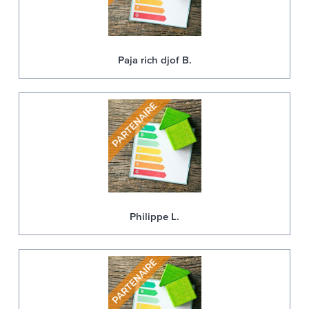
Paja rich djof B.
Philippe L.