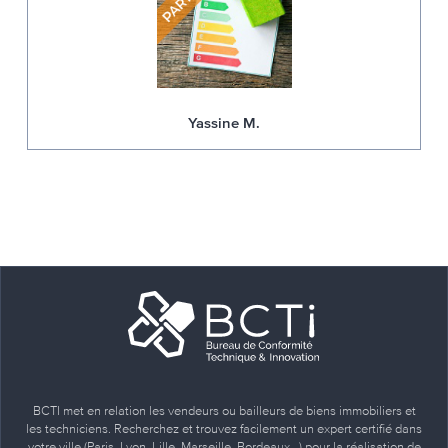
Yassine M.
BCTI met en relation les vendeurs ou bailleurs de biens immobiliers et
les techniciens. Recherchez et trouvez facilement un expert certifié dans
votre ville (Paris, Lyon, Lille, Marseille, Bordeaux…) pour la réalisation de